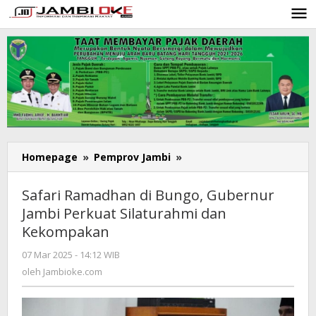
Lewati
ke
konten
Homepage
»
Pemprov Jambi
»
Safari
Ramadhan
di
Safari Ramadhan di Bungo, Gubernur
Bungo,
Jambi Perkuat Silaturahmi dan
Gubernur
Kekompakan
Jambi
Perkuat
07 Mar 2025 - 14:12 WIB
oleh
Silaturahmi
Jambioke.com
oleh
Jambioke.com
dan
Kekompakan