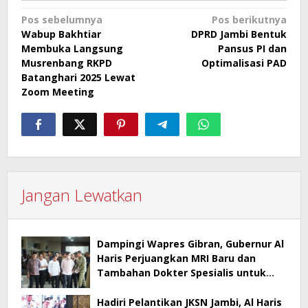
Navigasi
Pos sebelumnya
Pos berikutnya
Wabup Bakhtiar
DPRD Jambi Bentuk
pos
Membuka Langsung
Pansus PI dan
Musrenbang RKPD
Optimalisasi PAD
Batanghari 2025 Lewat
Zoom Meeting
Jangan Lewatkan
Dampingi Wapres Gibran, Gubernur Al
Haris Perjuangkan MRI Baru dan
Tambahan Dokter Spesialis untuk
RSUD Raden Mattaher
Hadiri Pelantikan JKSN Jambi, Al Haris