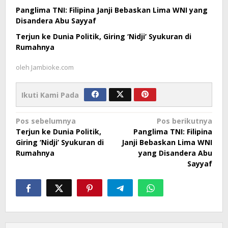
Panglima TNI: Filipina Janji Bebaskan Lima WNI yang
Disandera Abu Sayyaf
Terjun ke Dunia Politik, Giring ‘Nidji’ Syukuran di
Rumahnya
oleh
Jambioke.com
Ikuti Kami Pada
Navigasi
Pos sebelumnya
Pos berikutnya
Terjun ke Dunia Politik,
Panglima TNI: Filipina
pos
Giring ‘Nidji’ Syukuran di
Janji Bebaskan Lima WNI
Rumahnya
yang Disandera Abu
Sayyaf