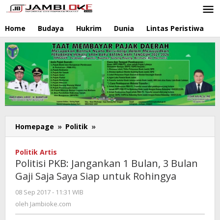
Lewati
ke
konten
Home
Budaya
Hukrim
Dunia
Lintas Peristiwa
N
Homepage
»
Politik
»
Politisi
PKB:
Jangankan
Politik Artis
1
Politisi PKB: Jangankan 1 Bulan, 3 Bulan
Bulan,
Gaji Saja Saya Siap untuk Rohingya
3
Bulan
08 Sep 2017 - 11:31 WIB
oleh
Gaji
Jambioke.com
oleh
Jambioke.com
Saja
Saya