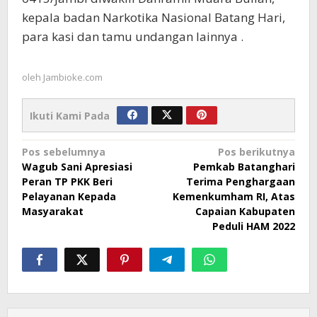
kepala badan Narkotika Nasional Batang Hari,
para kasi dan tamu undangan lainnya .
oleh
Jambioke.com
Ikuti Kami Pada
Navigasi
Pos sebelumnya
Pos berikutnya
Wagub Sani Apresiasi
Pemkab Batanghari
pos
Peran TP PKK Beri
Terima Penghargaan
Pelayanan Kepada
Kemenkumham RI, Atas
Masyarakat
Capaian Kabupaten
Peduli HAM 2022