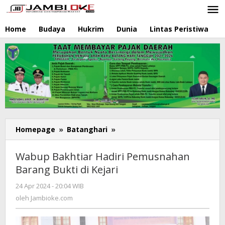
Lewati
ke
konten
Home
Budaya
Hukrim
Dunia
Lintas Peristiwa
N
Homepage
»
Batanghari
»
Wabup
Bakhtiar
Hadiri
Wabup Bakhtiar Hadiri Pemusnahan
Pemusnahan
Barang Bukti di Kejari
Barang
Bukti
24 Apr 2024 - 20:04 WIB
oleh
di
Jambioke.com
oleh
Jambioke.com
Kejari