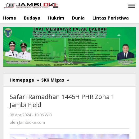
Lewati
ke
konten
Home
Budaya
Hukrim
Dunia
Lintas Peristiwa
N
Homepage
»
SKK Migas
»
Safari
Ramadhan
1445H
Safari Ramadhan 1445H PHR Zona 1
PHR
Jambi Field
Zona
1
08 Apr 2024 - 10:06 WIB
oleh
Jambi
Jambioke.com
oleh
Jambioke.com
Field