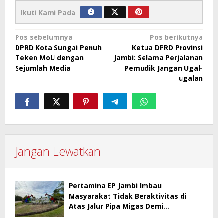
Ikuti Kami Pada
Navigasi
Pos sebelumnya
Pos berikutnya
DPRD Kota Sungai Penuh
Ketua DPRD Provinsi
pos
Teken MoU dengan
Jambi: Selama Perjalanan
Sejumlah Media
Pemudik Jangan Ugal-
ugalan
Jangan Lewatkan
Pertamina EP Jambi Imbau
Masyarakat Tidak Beraktivitas di
Atas Jalur Pipa Migas Demi
Keselamatan Bersama