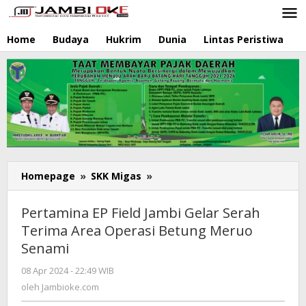
Lewati
ke
konten
Home
Budaya
Hukrim
Dunia
Lintas Peristiwa
N
Homepage
»
SKK Migas
»
Pertamina
EP
Field
Pertamina EP Field Jambi Gelar Serah
Jambi
Terima Area Operasi Betung Meruo
Gelar
Senami
Serah
Terima
08 Apr 2024 - 22:49 WIB
oleh
Area
Jambioke.com
oleh
Jambioke.com
Operasi
Betung