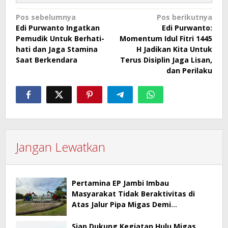
Navigasi
Pos sebelumnya
Pos berikutnya
Edi Purwanto Ingatkan
Edi Purwanto:
pos
Pemudik Untuk Berhati-
Momentum Idul Fitri 1445
hati dan Jaga Stamina
H Jadikan Kita Untuk
Saat Berkendara
Terus Disiplin Jaga Lisan,
dan Perilaku
Jangan Lewatkan
Pertamina EP Jambi Imbau
Masyarakat Tidak Beraktivitas di
Atas Jalur Pipa Migas Demi
Keselamatan Bersama
Siap Dukung Kegiatan Hulu Migas,