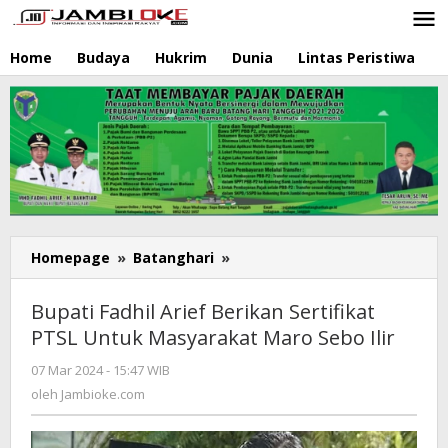
Lewati
ke
konten
Home
Budaya
Hukrim
Dunia
Lintas Peristiwa
N
Homepage
»
Batanghari
»
Bupati
Fadhil
Arief
Bupati Fadhil Arief Berikan Sertifikat
Berikan
PTSL Untuk Masyarakat Maro Sebo Ilir
Sertifikat
PTSL
07 Mar 2024 - 15:47 WIB
oleh
Untuk
Jambioke.com
oleh
Jambioke.com
Masyarakat
Maro
Sebo