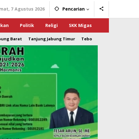
mat, 7 Agustus 2026
Pencarian
ikan
Politik
Religi
SKK Migas
bung Barat
Tanjung Jabung Timur
Tebo