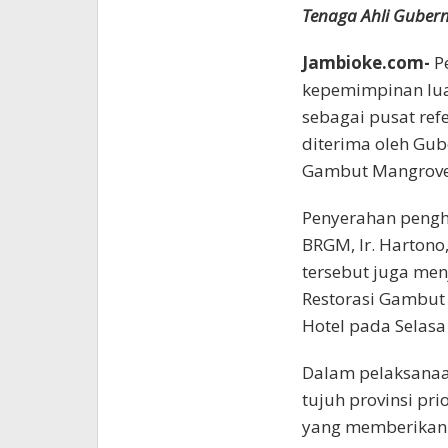
Tenaga Ahli Guber
Jambioke.com-
P
kepemimpinan lua
sebagai pusat ref
diterima oleh Gub
Gambut Mangrove
Penyerahan pengha
BRGM, Ir. Hartono,
tersebut juga me
Restorasi Gambut
Hotel pada Selasa
Dalam pelaksanaa
tujuh provinsi pri
yang memberikan d