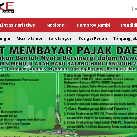
Ju
Lintas Peristiwa
Nasional
Pemprov Jambi
Pendid
angin
Muaro Jambi
Sarolangun
Sungai Penuh
Tanjung Ja