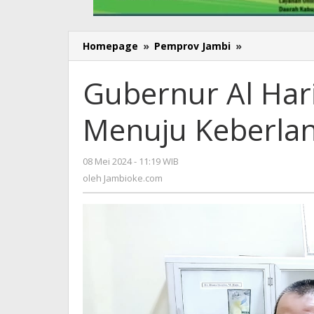
Homepage
»
Pemprov Jambi
»
Gubernur
Al
Haris:
Gubernur Al Har
Memimpin
Jambi
Menuju Keberlan
Menuju
Keberlanjuta
Gambut
08 Mei 2024 - 11:19 WIB
oleh
Nasional
Jambioke.com
oleh
Jambioke.com