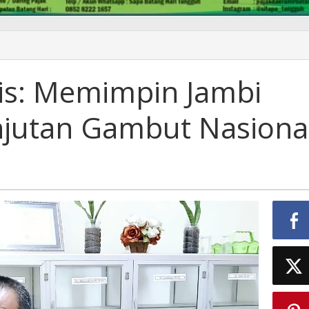
is: Memimpin Jambi
jutan Gambut Nasiona
n