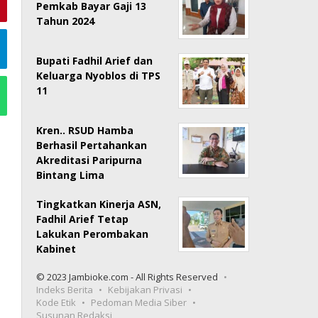
Pemkab Bayar Gaji 13
Tahun 2024
Bupati Fadhil Arief dan
Keluarga Nyoblos di TPS
11
Kren.. RSUD Hamba
Berhasil Pertahankan
Akreditasi Paripurna
Bintang Lima
Tingkatkan Kinerja ASN,
Fadhil Arief Tetap
Lakukan Perombakan
Kabinet
© 2023 Jambioke.com - All Rights Reserved
Indeks Berita
Kebijakan Privasi
Kode Etik
Pedoman Media Siber
Susunan Redaksi