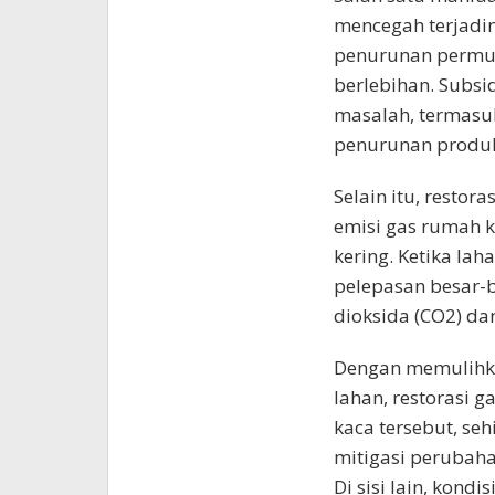
mencegah terjadi
penurunan permuk
berlebihan. Subs
masalah, termasuk
penurunan produkt
Selain itu, resto
emisi gas rumah k
kering. Ketika la
pelepasan besar-
dioksida (CO2) da
Dengan memulihk
lahan, restorasi 
kaca tersebut, se
mitigasi perubaha
Di sisi lain, kond