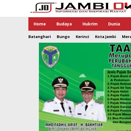
Lewati
ke
konten
Home
Budaya
Hukrim
Dunia
Batanghari
Bungo
Kerinci
Kota Jambi
Mer