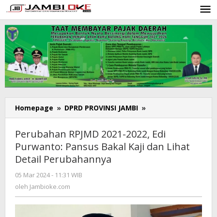
Lewati
ke
konten
Homepage
»
DPRD PROVINSI JAMBI
»
Perubahan
RPJMD
2021-
Perubahan RPJMD 2021-2022, Edi
2022,
Purwanto: Pansus Bakal Kaji dan Lihat
Edi
Detail Perubahannya
Purwanto:
Pansus
05 Mar 2024 - 11:31 WIB
oleh
Bakal
Jambioke.com
oleh
Jambioke.com
Kaji
dan
Lihat