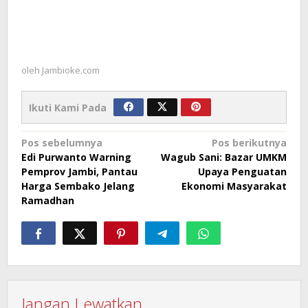
oleh
Jambioke.com
Ikuti Kami Pada
Navigasi
Pos sebelumnya
Pos berikutnya
Edi Purwanto Warning
Wagub Sani: Bazar UMKM
pos
Pemprov Jambi, Pantau
Upaya Penguatan
Harga Sembako Jelang
Ekonomi Masyarakat
Ramadhan
Jangan Lewatkan