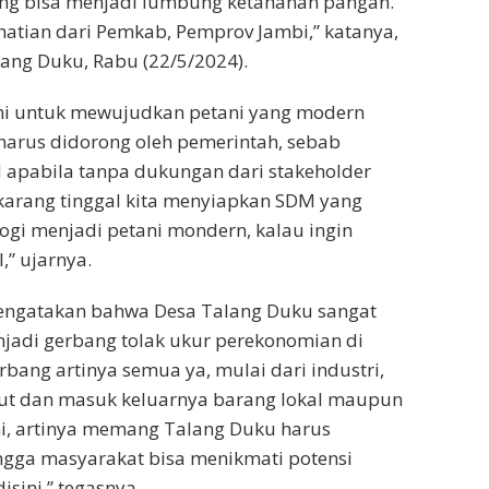
ang bisa menjadi lumbung ketahanan pangan.
hatian dari Pemkab, Pemprov Jambi,” katanya,
lang Duku, Rabu (22/5/2024).
i untuk mewujudkan petani yang modern
harus didorong oleh pemerintah, sebab
 apabila tanpa dukungan dari stakeholder
sekarang tinggal kita menyiapkan SDM yang
gi menjadi petani mondern, kalau ingin
,” ujarnya.
engatakan bahwa Desa Talang Duku sangat
njadi gerbang tolak ukur perekonomian di
rbang artinya semua ya, mulai dari industri,
laut dan masuk keluarnya barang lokal maupun
sini, artinya memang Talang Duku harus
ngga masyarakat bisa menikmati potensi
isini,” tegasnya.