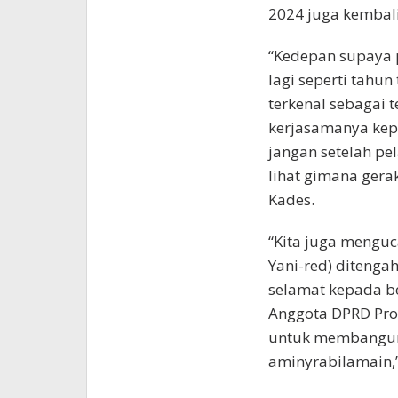
2024 juga kembal
“Kedepan supaya p
lagi seperti tahun
terkenal sebagai t
kerjasamanya kep
jangan setelah pel
lihat gimana gera
Kades.
“Kita juga menguc
Yani-red) ditenga
selamat kepada be
Anggota DPRD Prov
untuk membangun 
aminyrabilamain,