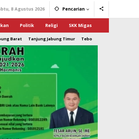
abtu, 8 Agustus 2026
Pencarian
ikan
Politik
Religi
SKK Migas
bung Barat
Tanjung Jabung Timur
Tebo