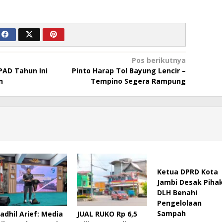
Pos berikutnya
 PAD Tahun Ini
Pinto Harap Tol Bayung Lencir –
n
Tempino Segera Rampung
Ketua DPRD Kota
Jambi Desak Piha
DLH Benahi
Pengelolaan
Sampah
Fadhil Arief: Media
JUAL RUKO Rp 6,5