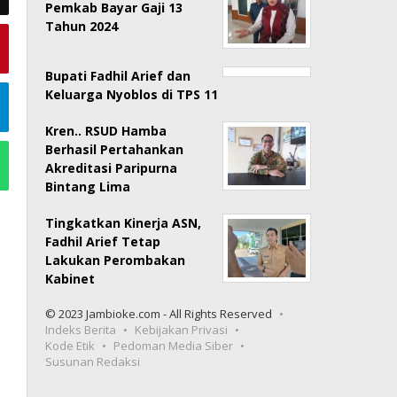
Pemkab Bayar Gaji 13
Tahun 2024
Bupati Fadhil Arief dan
Keluarga Nyoblos di TPS 11
Kren.. RSUD Hamba
Berhasil Pertahankan
Akreditasi Paripurna
Bintang Lima
Tingkatkan Kinerja ASN,
Fadhil Arief Tetap
Lakukan Perombakan
Kabinet
© 2023 Jambioke.com - All Rights Reserved
Indeks Berita
Kebijakan Privasi
Kode Etik
Pedoman Media Siber
Susunan Redaksi