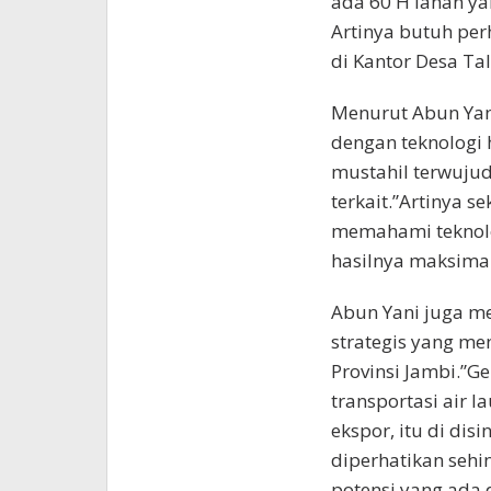
ada 60 H lahan y
Artinya butuh per
di Kantor Desa Ta
Menurut Abun Yan
dengan teknologi 
mustahil terwujud
terkait.”Artinya 
memahami teknolo
hasilnya maksimal
Abun Yani juga m
strategis yang me
Provinsi Jambi.”Ge
transportasi air 
ekspor, itu di di
diperhatikan sehi
potensi yang ada d