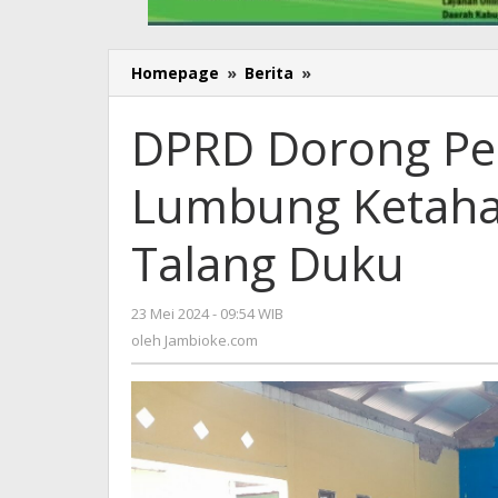
Homepage
»
Berita
»
DPRD
Dorong
Pemprov
DPRD Dorong Pe
Jambi
Wujudkan
Lumbung Ketaha
Lumbung
Ketahan
Pangan
Talang Duku
di
Desa
Talang
23 Mei 2024 - 09:54 WIB
oleh
Duku
Jambioke.com
oleh
Jambioke.com