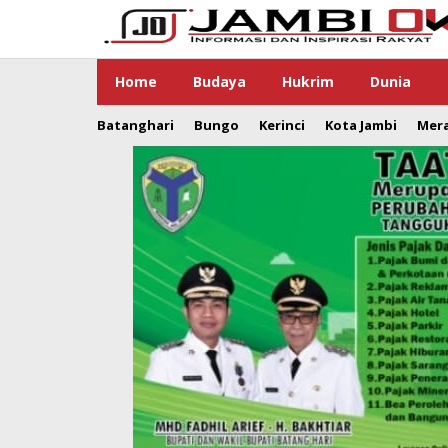
Lewati
ke
konten
Home
Budaya
Hukrim
Dunia
Batanghari
Bungo
Kerinci
Kota Jambi
Mer