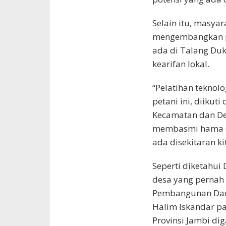
Selain itu, masya
mengembangkan p
ada di Talang D
kearifan lokal.
“Pelatihan teknol
petani ini, diikut
Kecamatan dan De
membasmi hama (t
ada disekitaran k
Seperti diketahui
desa yang pernah
Pembangunan Daer
Halim Iskandar pa
Provinsi Jambi di