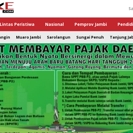
S
Lintas Peristiwa
Nasional
Pemprov Jambi
Pendid
angin
Muaro Jambi
Sarolangun
Sungai Penuh
Tanjung Ja