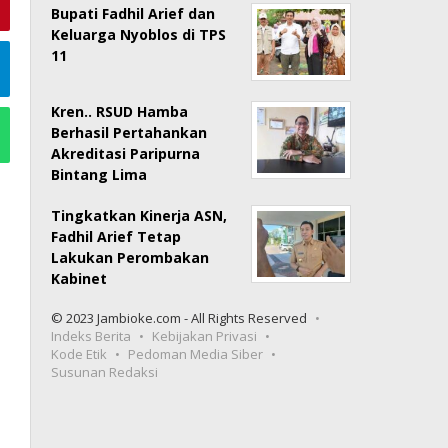
Bupati Fadhil Arief dan
Keluarga Nyoblos di TPS
11
Kren.. RSUD Hamba
Berhasil Pertahankan
Akreditasi Paripurna
Bintang Lima
Tingkatkan Kinerja ASN,
Fadhil Arief Tetap
Lakukan Perombakan
Kabinet
© 2023 Jambioke.com - All Rights Reserved
Indeks Berita
Kebijakan Privasi
Kode Etik
Pedoman Media Siber
Susunan Redaksi