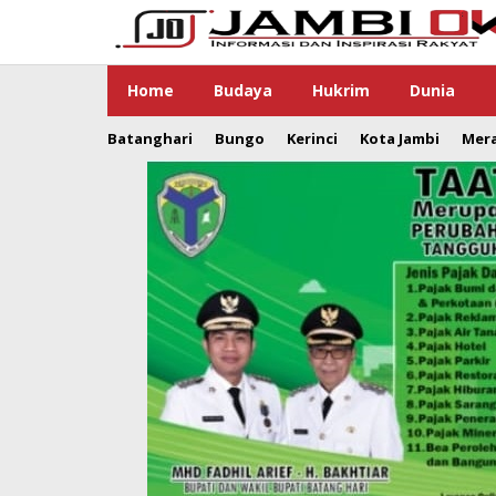
Lewati
ke
konten
Home
Budaya
Hukrim
Dunia
Batanghari
Bungo
Kerinci
Kota Jambi
Mer