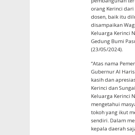
pembangunan teru
orang Kerinci dar
dosen, baik itu di
disampaikan Wagu
Keluarga Kerinci N
Gedung Bumi Pasu
(23/05/2024).
“Atas nama Pemeri
Gubernur Al Hari
kasih dan apresia
Kerinci dan Sung
Keluarga Kerinci N
mengetahui masyar
tokoh yang ikut m
sendiri. Dalam m
kepala daerah saj