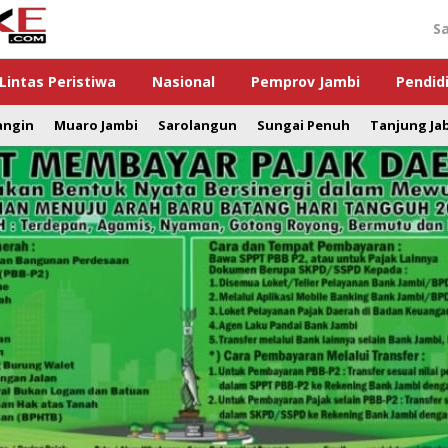
S
Lintas Peristiwa
Nasional
Pemprov Jambi
Pendid
angin
Muaro Jambi
Sarolangun
Sungai Penuh
Tanjung Ja