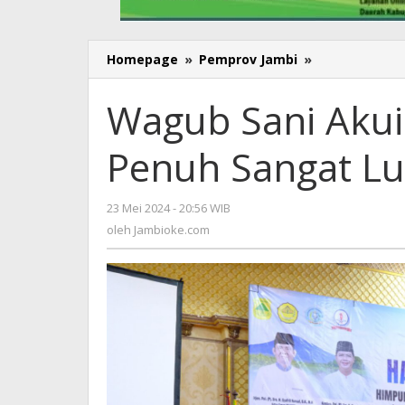
Homepage
»
Pemprov Jambi
»
Wagub
Sani
Akui
Wagub Sani Akui
SDM
Kerinci
Penuh Sangat Lu
-
Sungai
Penuh
23 Mei 2024 - 20:56 WIB
oleh
Sangat
Jambioke.com
oleh
Jambioke.com
Luar
Biasa