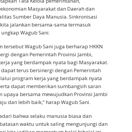
tapkan Tata Kelola pemerintahan,
ekonomian Masyarakat dan Daerah dan
itas Sumber Daya Manusia. Sinkronisasi
 kita jalankan bersama-sama termasuk
” ungkap Wagub Sani.
 tersebut Wagub Sani juga berharap HKKN
nergi dengan Pemerintah Provinsi Jambi,
kerja yang berdampak nyata bagi Masyarakat.
dapat terus bersinergi dengan Pemerintah
elalui program kerja yang berdampak nyata
serta dapat memberikan sumbangsih saran
lam upaya bersama mewujudkan Provinsi Jambi
aju dan lebih baik,” harap Wagub Sani.
adari bahwa selaku manusia biasa dan
rbatasan waktu untuk saling mengunjungi dan
ri kita jadikan momentum halal bihalal ini,