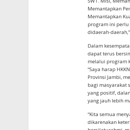
SWT. Misi, Meman
Memantapkan Per
Memantapkan Kual
program ini perlu
didaerah-daerah,
Dalam kesempatan
dapat terus bersi
melalui program 
“Saya harap HKKN 
Provinsi Jambi, m
bagi masyarakat 
yang positif, da
yang jauh lebih m
“Kita semua meny
dikarenakan kete
bersilaturahmi, ma