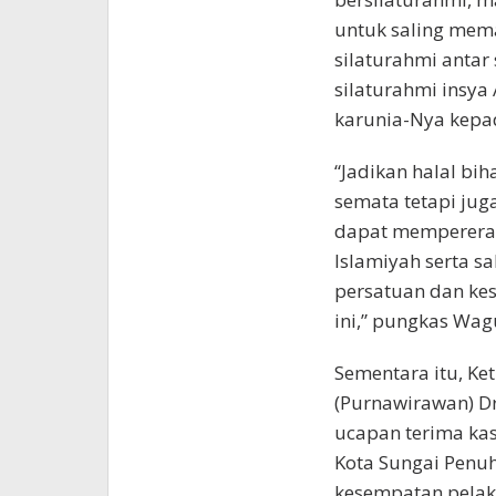
untuk saling me
silaturahmi antar
silaturahmi insya
karunia-Nya kepad
“Jadikan halal bih
semata tetapi jug
dapat memperera
Islamiyah serta sa
persatuan dan kes
ini,” pungkas Wag
Sementara itu, Ke
(Purnawirawan) D
ucapan terima kas
Kota Sungai Penuh
kesempatan pelaks