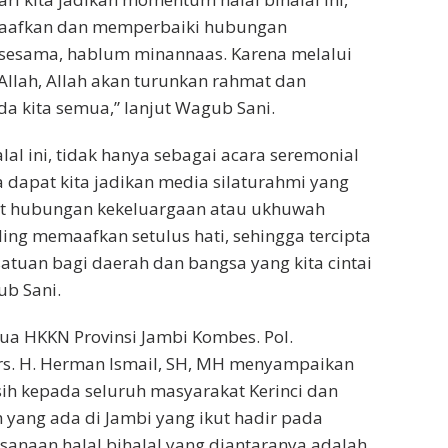
maafkan dan memperbaiki hubungan
 sesama, hablum minannaas. Karena melalui
 Allah, Allah akan turunkan rahmat dan
a kita semua,” lanjut Wagub Sani.
alal ini, tidak hanya sebagai acara seremonial
a dapat kita jadikan media silaturahmi yang
t hubungan kekeluargaan atau ukhuwah
ling memaafkan setulus hati, sehingga tercipta
atuan bagi daerah dan bangsa yang kita cintai
ub Sani.
tua HKKN Provinsi Jambi Kombes. Pol.
rs. H. Herman Ismail, SH, MH menyampaikan
ih kepada seluruh masyarakat Kerinci dan
 yang ada di Jambi yang ikut hadir pada
anaan halal bihalal yang diantaranya adalah