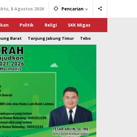
abtu, 8 Agustus 2026
Pencarian
ikan
Politik
Religi
SKK Migas
bung Barat
Tanjung Jabung Timur
Tebo