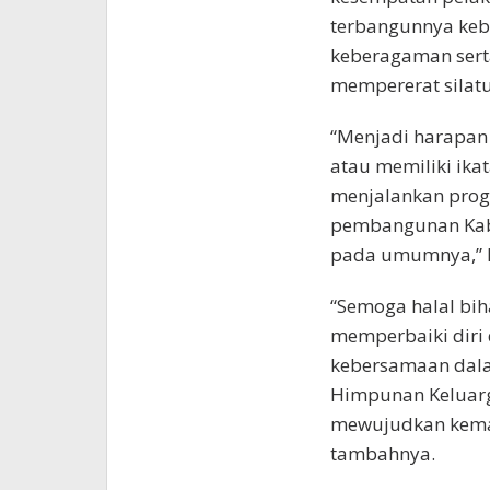
terbangunnya keb
keberagaman sert
mempererat silat
“Menjadi harapan 
atau memiliki ika
menjalankan pro
pembangunan Kabu
pada umumnya,” 
“Semoga halal bih
memperbaiki diri 
kebersamaan dala
Himpunan Keluarga
mewujudkan kemaj
tambahnya.