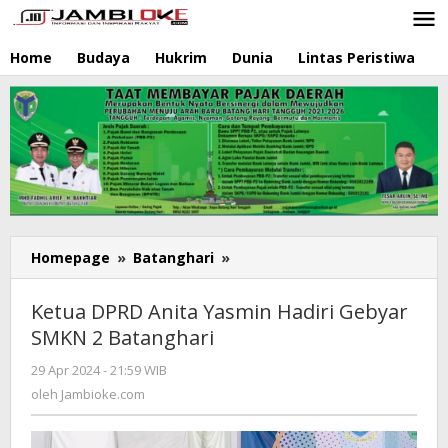
Lewati
ke
konten
Home
Budaya
Hukrim
Dunia
Lintas Peristiwa
N
Homepage
»
Batanghari
»
Ketua
DPRD
Anita
Ketua DPRD Anita Yasmin Hadiri Gebyar
Yasmin
SMKN 2 Batanghari
Hadiri
Gebyar
29 Apr 2024 - 21:59 WIB
oleh
SMKN
Jambioke.com
oleh
Jambioke.com
2
Batanghari