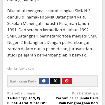
Diketahui mengenai sejarah singkat SMK N 2,
dahulu di namakan SMIK Batanghari yaitu
Sekolah Menengah Industri Kerajinan tahun
1991. Dan setahun kemudian di tahun 1992
SMIK Batanghari bermetamorfosa menjadi SMK
Negeri 2 Batanghari. Dengan perkembangan
zaman dalam dunia pendidikan, jurusan dan
studi pelajaran berkembang lebih banyak.
oleh
Jambioke.com
Ikuti Kami Pada
Navigasi
Pos sebelumnya
Pos berikutnya
Terkait Tpp ASN, Pj
Pertamina EP Jambi Field
pos
Bupati Asraf Minta OPT
Raih Penghargaan Dari