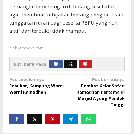
pemangku kepentingan di bidang kesehatan
agar membuat kebijakan tentang penghapusan
tunggakan iuran bagi peserta PBPU yang non
aktif dan terbukti tidak mampu.
oleh
Jambioke.com
Ikuti Kami Pada
Navigasi
Pos sebelumnya
Pos berikutnya
Sebukar, Kampung Warni
Pemkot Gelar Safari
pos
Warni Ramadhan
Ramadhan Pertama di
Masjid Agung Pondok
Tinggi