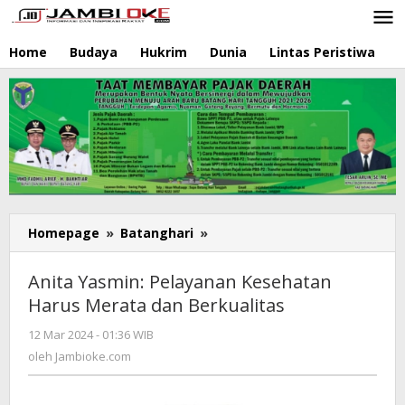
Lewati
ke
konten
Home
Budaya
Hukrim
Dunia
Lintas Peristiwa
N
Homepage
»
Batanghari
»
Anita
Yasmin:
Pelayanan
Anita Yasmin: Pelayanan Kesehatan
Kesehatan
Harus Merata dan Berkualitas
Harus
Merata
12 Mar 2024 - 01:36 WIB
oleh
dan
Jambioke.com
oleh
Jambioke.com
Berkualitas