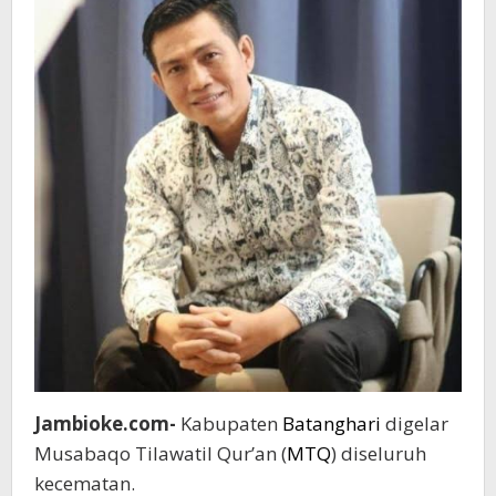
Jambioke.com-
Kabupaten
Batanghari
digelar
Musabaqo Tilawatil Qur’an (
MTQ
) diseluruh
kecematan.