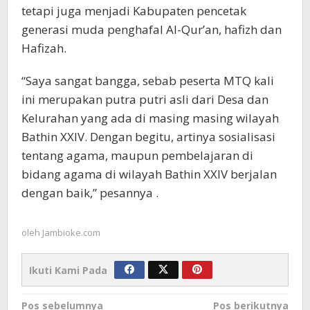
tetapi juga menjadi Kabupaten pencetak
generasi muda penghafal Al-Qur’an, hafizh dan
Hafizah.
“Saya sangat bangga, sebab peserta MTQ kali
ini merupakan putra putri asli dari Desa dan
Kelurahan yang ada di masing masing wilayah
Bathin XXIV. Dengan begitu, artinya sosialisasi
tentang agama, maupun pembelajaran di
bidang agama di wilayah Bathin XXIV berjalan
dengan baik,” pesannya .
oleh
Jambioke.com
Ikuti Kami Pada
Navigasi
Pos sebelumnya
Pos berikutnya