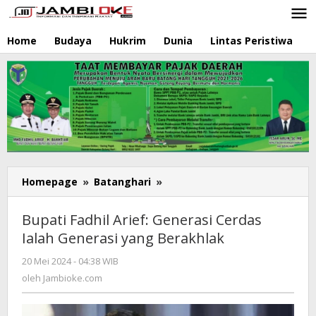
Lewati
ke
konten
Home
Budaya
Hukrim
Dunia
Lintas Peristiwa
N
Homepage
»
Batanghari
»
Bupati
Fadhil
Arief:
Bupati Fadhil Arief: Generasi Cerdas
Generasi
Ialah Generasi yang Berakhlak
Cerdas
Ialah
20 Mei 2024 - 04:38 WIB
oleh
Generasi
Jambioke.com
oleh
Jambioke.com
yang
Berakhlak