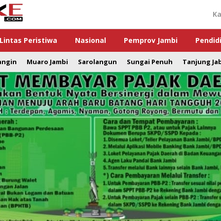
Ka
Lintas Peristiwa
Nasional
Pemprov Jambi
Pendid
angin
Muaro Jambi
Sarolangun
Sungai Penuh
Tanjung Ja