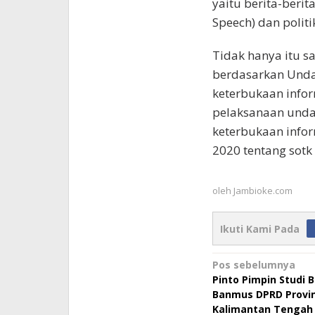
yaitu berita-berit
Speech) dan politi
Tidak hanya itu s
berdasarkan Unda
keterbukaan infor
pelaksanaan unda
keterbukaan infor
2020 tentang sotk
oleh
Jambioke.com
Ikuti Kami Pada
Navigasi
Pos sebelumnya
Pinto Pimpin Studi 
pos
Banmus DPRD Provin
Kalimantan Tengah