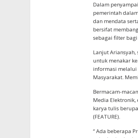
Dalam penyampaia
pemerintah dalam 
dan mendata sert
bersifat membangu
sebagai filter ba
Lanjut Ariansyah, 
untuk menakar k
informasi melalu
Masyarakat. Memb
Bermacam-macam l
Media Elektronik,
karya tulis berupa
(FEATURE).
“ Ada beberapa P