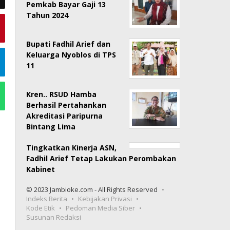
Pemkab Bayar Gaji 13
Tahun 2024
Bupati Fadhil Arief dan
Keluarga Nyoblos di TPS
11
Kren.. RSUD Hamba
Berhasil Pertahankan
Akreditasi Paripurna
Bintang Lima
Tingkatkan Kinerja ASN,
Fadhil Arief Tetap Lakukan Perombakan
Kabinet
© 2023 Jambioke.com - All Rights Reserved
Indeks Berita
Kebijakan Privasi
Kode Etik
Pedoman Media Siber
Susunan Redaksi