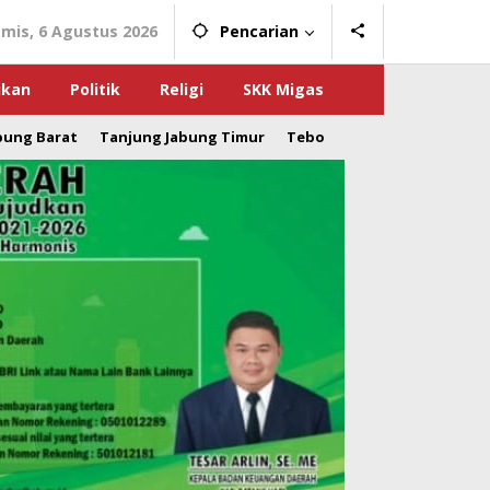
mis, 6 Agustus 2026
Pencarian
ikan
Politik
Religi
SKK Migas
bung Barat
Tanjung Jabung Timur
Tebo