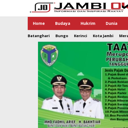
Lewati
ke
konten
Home
Budaya
Hukrim
Dunia
Batanghari
Bungo
Kerinci
Kota Jambi
Mer