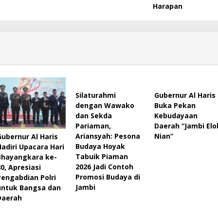
Harapan
Silaturahmi
Gubernur Al Haris
dengan Wawako
Buka Pekan
dan Sekda
Kebudayaan
Pariaman,
Daerah “Jambi Elo
Ariansyah: Pesona
Nian”
Gubernur Al Haris
Budaya Hoyak
Hadiri Upacara Hari
Tabuik Piaman
Bhayangkara ke-
2026 Jadi Contoh
80, Apresiasi
Promosi Budaya di
Pengabdian Polri
Jambi
untuk Bangsa dan
Daerah