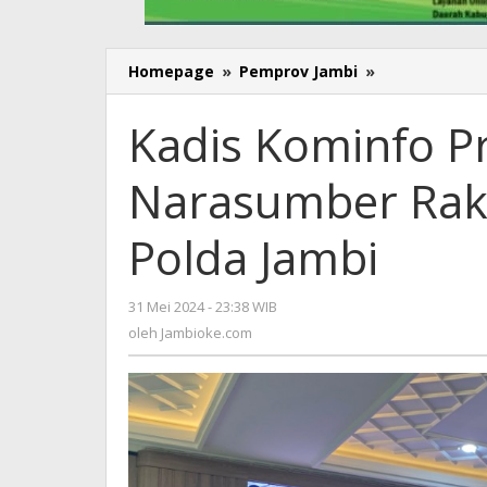
Homepage
»
Pemprov Jambi
»
Kadis
Kominfo
Provinsi
Kadis Kominfo Pr
Jambi
Jadi
Narasumber Rak
Narasumber
Rakernis
Bidang
Polda Jambi
Humas
Polda
Jambi
31 Mei 2024 - 23:38 WIB
oleh
Jambioke.com
oleh
Jambioke.com