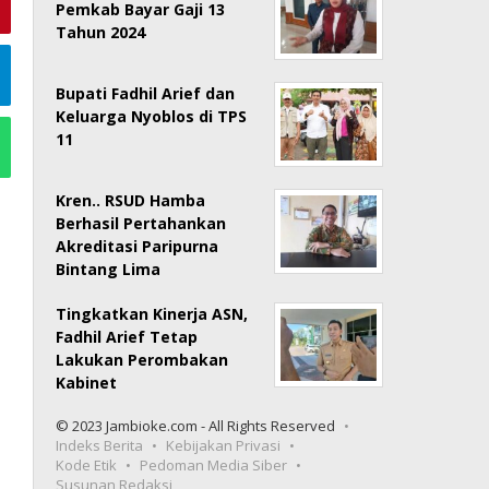
Pemkab Bayar Gaji 13
Tahun 2024
Bupati Fadhil Arief dan
Keluarga Nyoblos di TPS
11
Kren.. RSUD Hamba
Berhasil Pertahankan
Akreditasi Paripurna
Bintang Lima
Tingkatkan Kinerja ASN,
Fadhil Arief Tetap
Lakukan Perombakan
Kabinet
© 2023 Jambioke.com - All Rights Reserved
Indeks Berita
Kebijakan Privasi
Kode Etik
Pedoman Media Siber
Susunan Redaksi