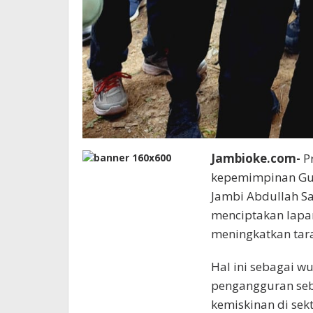
Jambioke.com-
P
kepemimpinan Gub
Jambi Abdullah Sa
menciptakan lapa
meningkatkan tar
Hal ini sebagai w
pengangguran seb
kemiskinan di se