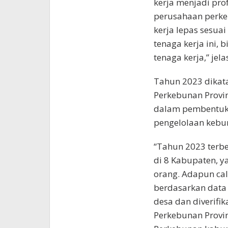
kerja menjadi pro
perusahaan perk
kerja lepas sesua
tenaga kerja ini,
tenaga kerja,” jela
Tahun 2023 dikata
Perkebunan Provi
dalam pembentuka
pengelolaan kebun
“Tahun 2023 terbe
di 8 Kabupaten, y
orang. Adapun ca
berdasarkan data
desa dan diverifik
Perkebunan Provi