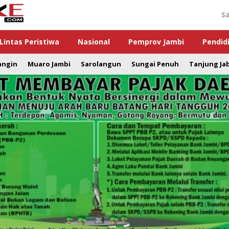
S
Lintas Peristiwa
Nasional
Pemprov Jambi
Pendid
angin
Muaro Jambi
Sarolangun
Sungai Penuh
Tanjung Ja