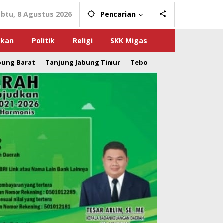
abtu, 8 Agustus 2026
Pencarian
ikan
Politik
Religi
SKK Migas
bung Barat
Tanjung Jabung Timur
Tebo