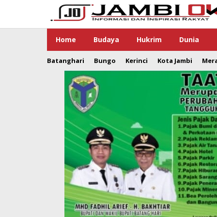
Lewati
ke
konten
Home
Budaya
Hukrim
Dunia
Batanghari
Bungo
Kerinci
Kota Jambi
Mer