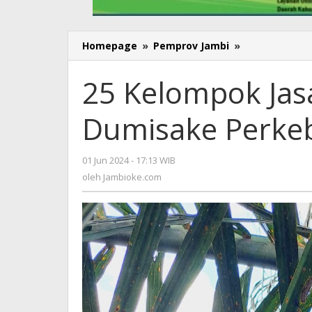
Homepage
»
Pemprov Jambi
»
25
Kelompok
Jasa
25 Kelompok Jas
Terima
Bantuan
Dumisake Perke
Dumisake
Perkebunan
Tahun
01 Jun 2024 - 17:13 WIB
oleh
2023
Jambioke.com
oleh
Jambioke.com