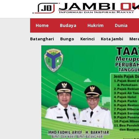
Lewati
ke
konten
Home
Budaya
Hukrim
Dunia
Batanghari
Bungo
Kerinci
Kota Jambi
Mer