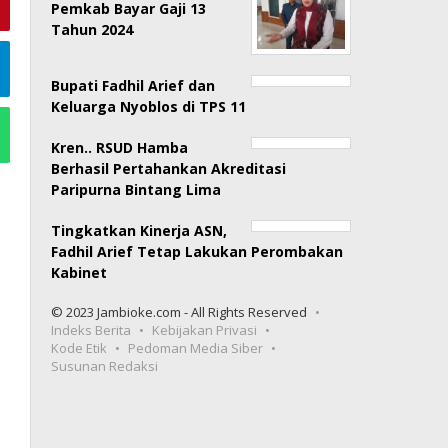
Pemkab Bayar Gaji 13
Tahun 2024
Bupati Fadhil Arief dan
Keluarga Nyoblos di TPS 11
Kren.. RSUD Hamba
Berhasil Pertahankan Akreditasi
Paripurna Bintang Lima
Tingkatkan Kinerja ASN,
Fadhil Arief Tetap Lakukan Perombakan
Kabinet
© 2023 Jambioke.com - All Rights Reserved
Indeks Berita
Kebijakan Privasi
Kode Etik
Pedoman Media Siber
Susunan Redaksi