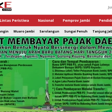
Ju
Lintas Peristiwa
Nasional
Pemprov Jambi
Pendid
angin
Muaro Jambi
Sarolangun
Sungai Penuh
Tanjung Ja