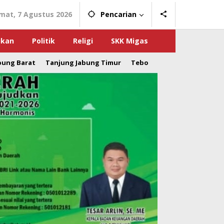
mat, 7 Agustus 2026
Pencarian
ikan
Politik
Religi
SKK Migas
bung Barat
Tanjung Jabung Timur
Tebo