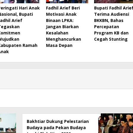
Peringati Hari Anak
Fadhil Arief Beri
Bupati Fadhil Arie
Nasional, Bupati
Motivasi Anak
Terima Audiensi
Fadhil Arief
Binaan LPKA:
BKKBN, Bahas
Tegaskan
Jangan Biarkan
Percepatan
Komitmen
Kesalahan
Program KB dan
Wujudkan
Menghancurkan
Cegah Stunting
Kabupaten Ramah
Masa Depan
Anak
Bakhtiar Dukung Pelestarian
Budaya pada Pekan Budaya