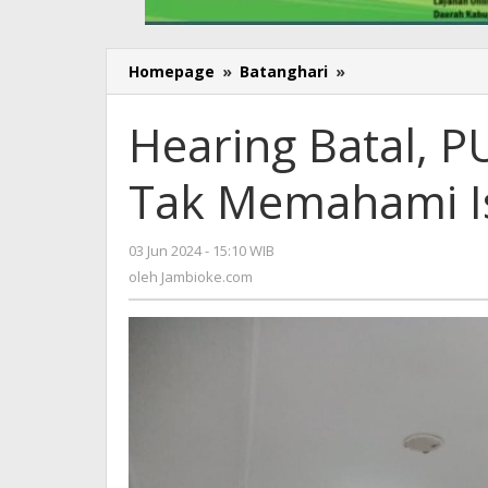
Homepage
»
Batanghari
»
Hearing
Batal,
PUTR
Hearing Batal, P
Batanghari
Dinilai
Tak Memahami Is
Tak
Memahami
Isi
03 Jun 2024 - 15:10 WIB
oleh
Undangan
Jambioke.com
oleh
Jambioke.com
Komisi
III