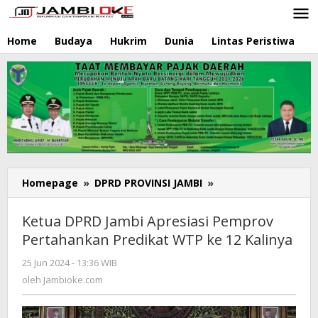
Lewati
ke
konten
Home
Budaya
Hukrim
Dunia
Lintas Peristiwa
N
Homepage
»
DPRD PROVINSI JAMBI
»
Ketua
DPRD
Jambi
Ketua DPRD Jambi Apresiasi Pemprov
Apresiasi
Pertahankan Predikat WTP ke 12 Kalinya
Pemprov
Pertahankan
25 Jun 2024 - 13:36 WIB
oleh
Predikat
Jambioke.com
oleh
Jambioke.com
WTP
ke
12