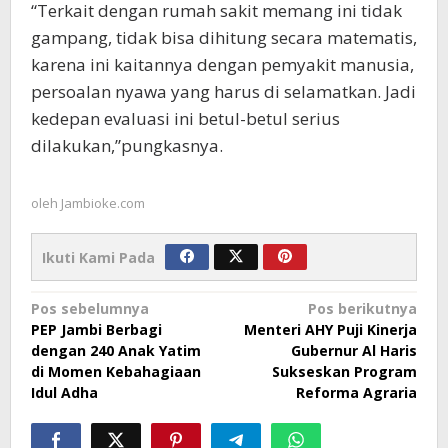
“Terkait dengan rumah sakit memang ini tidak
gampang, tidak bisa dihitung secara matematis,
karena ini kaitannya dengan pemyakit manusia,
persoalan nyawa yang harus di selamatkan. Jadi
kedepan evaluasi ini betul-betul serius
dilakukan,”pungkasnya.
oleh
Jambioke.com
Ikuti Kami Pada
Navigasi
Pos sebelumnya
Pos berikutnya
PEP Jambi Berbagi
Menteri AHY Puji Kinerja
pos
dengan 240 Anak Yatim
Gubernur Al Haris
di Momen Kebahagiaan
Sukseskan Program
Idul Adha
Reforma Agraria