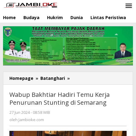
Lewati
ke
konten
Home
Budaya
Hukrim
Dunia
Lintas Peristiwa
N
Homepage
»
Batanghari
»
Wabup
Bakhtiar
Hadiri
Wabup Bakhtiar Hadiri Temu Kerja
Temu
Penurunan Stunting di Semarang
Kerja
Penurunan
27 Jun 2024 - 08:58 WIB
oleh
Stunting
Jambioke.com
oleh
Jambioke.com
di
Semarang