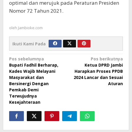
optimal dan merujuk pada Peraturan Presiden
Nomor 72 Tahun 2021.
oleh
Jambioke.com
Ikuti Kami Pada
Navigasi
Pos sebelumnya
Pos berikutnya
Bupati Fadhil Berharap,
Ketua DPRD Jambi
pos
Kades Wajib Melayani
Harapkan Proses PPDB
Masyarakat dan
2024 Lancar dan Sesuai
Bersinergi Dengan
Aturan
Pemkab Demi
Terwujudnya
Kesejahteraan