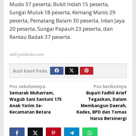
Mudo 37 peserta, Bukit Indah 15 peserta,
Sungai Muluk 18 peserta, Kemang Manis 29
peserta, Pematang Balam 30 peserta, Intan Jaya
20 peserta, Sungai Papauh 23 peserta, dan
Rantau Badak 37 peserta.
oleh
Jambioke.com
Ikuti Kami Pada
Navigasi
Pos sebelumnya
Pos berikutnya
Semarak Muharram,
Bupati Fadhil Arief
pos
Wagub Sani Santuni 175
Tegaskan, Dalam
Anak Yatim Se-
Membangun Daerah,
Kecamatan Betara
Kades, BPD dan Tomas
Harus Bersinergi