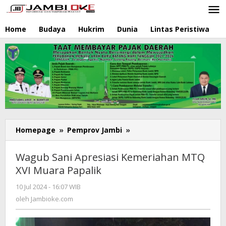
Lewati
ke
konten
Home
Budaya
Hukrim
Dunia
Lintas Peristiwa
N
Homepage
»
Pemprov Jambi
»
Wagub
Sani
Apresiasi
Wagub Sani Apresiasi Kemeriahan MTQ
Kemeriahan
XVI Muara Papalik
MTQ
XVI
10 Jul 2024 - 16:07 WIB
oleh
Muara
Jambioke.com
oleh
Jambioke.com
Papalik