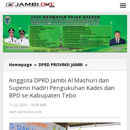
Lewati
ke
konten
Homepage
»
DPRD PROVINSI JAMBI
»
Anggota
DPRD
Jambi
Anggota DPRD Jambi Al Mashuri dan
Al
Supeno Hadiri Pengukuhan Kades dan
Mashuri
BPD se-Kabupaten Tebo
dan
Supeno
11 Jul 2024 - 16:38 WIB
oleh
Hadiri
Jambioke.com
oleh
Jambioke.com
Pengukuhan
Kades
dan