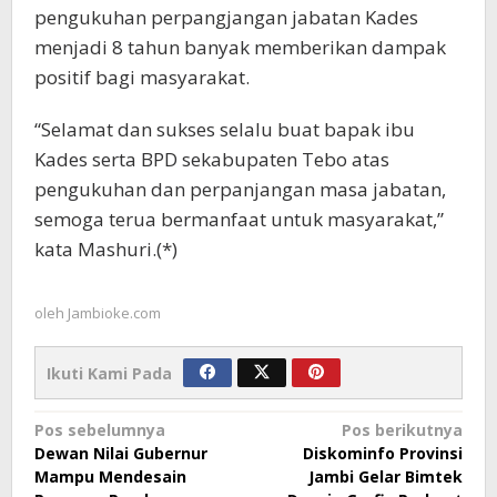
pengukuhan perpangjangan jabatan Kades
menjadi 8 tahun banyak memberikan dampak
positif bagi masyarakat.
“Selamat dan sukses selalu buat bapak ibu
Kades serta BPD sekabupaten Tebo atas
pengukuhan dan perpanjangan masa jabatan,
semoga terua bermanfaat untuk masyarakat,”
kata Mashuri.(*)
oleh
Jambioke.com
Ikuti Kami Pada
Navigasi
Pos sebelumnya
Pos berikutnya
Dewan Nilai Gubernur
Diskominfo Provinsi
pos
Mampu Mendesain
Jambi Gelar Bimtek