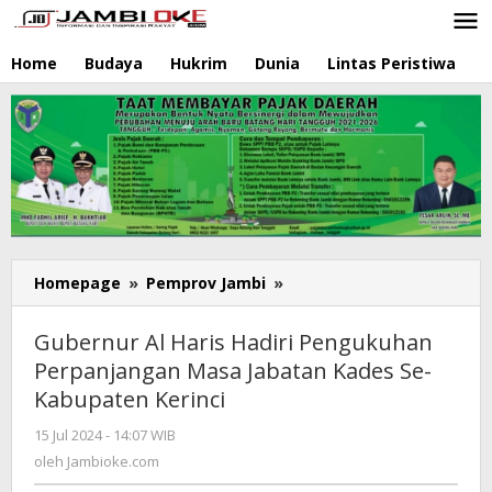
Lewati
ke
konten
Home
Budaya
Hukrim
Dunia
Lintas Peristiwa
N
Homepage
»
Pemprov Jambi
»
Gubernur
Al
Haris
Gubernur Al Haris Hadiri Pengukuhan
Hadiri
Perpanjangan Masa Jabatan Kades Se-
Pengukuhan
Kabupaten Kerinci
Perpanjangan
Masa
15 Jul 2024 - 14:07 WIB
oleh
Jabatan
Jambioke.com
oleh
Jambioke.com
Kades
Se-