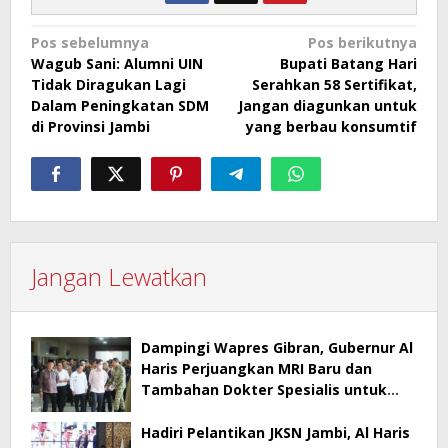
Navigasi
Pos sebelumnya
Pos berikutnya
Wagub Sani: Alumni UIN
Bupati Batang Hari
pos
Tidak Diragukan Lagi
Serahkan 58 Sertifikat,
Dalam Peningkatan SDM
Jangan diagunkan untuk
di Provinsi Jambi
yang berbau konsumtif
Jangan Lewatkan
Dampingi Wapres Gibran, Gubernur Al
Haris Perjuangkan MRI Baru dan
Tambahan Dokter Spesialis untuk
RSUD Raden Mattaher
Hadiri Pelantikan JKSN Jambi, Al Haris