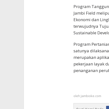
Program Tanggung
Jambi Field melipu
Ekonomi dan Ling
terwujudnya Tuju
Sustainable Devel
Program Pertanian
satunya dilaksan
merupakan aplikas
pekerjaan layak 
penanganan peruba
oleh
Jambioke.com