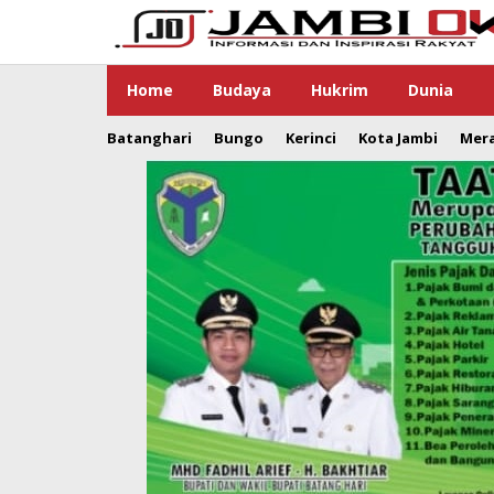
Lewati
ke
konten
Home
Budaya
Hukrim
Dunia
Batanghari
Bungo
Kerinci
Kota Jambi
Mer