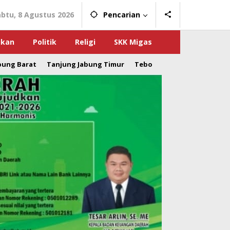
abtu, 8 Agustus 2026
Pencarian
ikan
Politik
Religi
SKK Migas
bung Barat
Tanjung Jabung Timur
Tebo