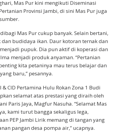
ghari, Mas Pur kini mengikuti Diseminasi
Pertanian Provinsi Jambi, di sini Mas Pur juga
asumber.
ibagi Mas Pur cukup banyak. Selain bertani,
k dan budidaya ikan. Daur kotoran ternak dan
 menjadi pupuk. Dia pun aktif di koperasi dan
ma menjadi produk anyaman. “Pertanian
penting kita petaninya mau terus belajar dan
yang baru,” pesannya.
l & CID Pertamina Hulu Rokan Zona 1 Budi
kan selamat atas prestasi yang diraih oleh
ni Paris Jaya, Magfur Nasuha. “Selamat Mas
ya, kami turut bangga sekaligus lega,
aan PEP Jambi Lirik memang di tangan yang
anan pangan desa pompa air,” ucapnya.