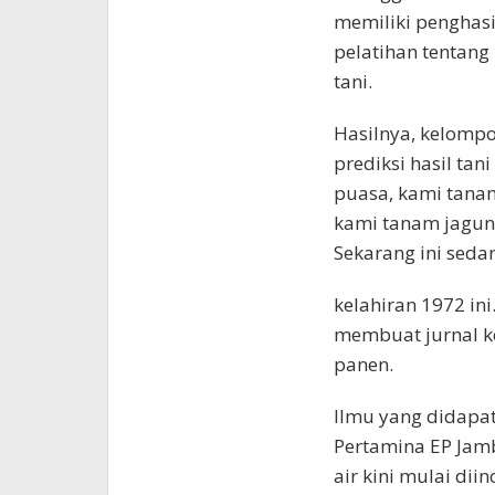
memiliki penghasi
pelatihan tentan
tani.
Hasilnya, kelompo
prediksi hasil tan
puasa, kami tanam
kami tanam jagung
Sekarang ini seda
kelahiran 1972 in
membuat jurnal k
panen.
Ilmu yang didapa
Pertamina EP Jamb
air kini mulai dii