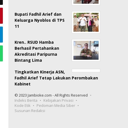
Bupati Fadhil Arief dan
Keluarga Nyoblos di TPS
11
Kren.. RSUD Hamba
Berhasil Pertahankan
Akreditasi Paripurna
Bintang Lima
Tingkatkan Kinerja ASN,
Fadhil Arief Tetap Lakukan Perombakan
Kabinet
© 2023 Jambioke.com - All Rights Reserved
Indeks Berita
Kebijakan Privasi
Kode Etik
Pedoman Media Siber
Susunan Redaksi