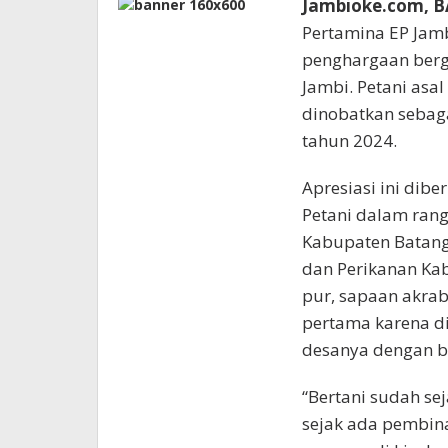
Jambioke.com, 
Pertamina EP Jam
penghargaan berge
Jambi. Petani asa
dinobatkan sebaga
tahun 2024.
Apresiasi ini dib
Petani dalam ran
Kabupaten Batangh
dan Perikanan Kab
pur, sapaan akra
pertama karena d
desanya dengan be
“Bertani sudah sej
sejak ada pembina