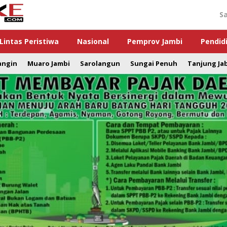
S
Lintas Peristiwa
Nasional
Pemprov Jambi
Pendid
angin
Muaro Jambi
Sarolangun
Sungai Penuh
Tanjung Ja