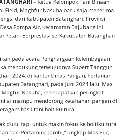
BATANGHARI –
Ketua Kelompok Tani Binaan
bi Field, Maghfur Nasuha baru saja menerima
ngsi dari Kabupaten Batanghari, Provinsi
l Desa Pompa Air, Kecamatan Bajubang ini
i Petani Berprestasi se-Kabupaten Batanghari
erikan pada acara Penghargaan Kelembagaan
gka mendukung terwujudnya Supert Tangguh
ari 2024, di kantor Dinas Pangan, Pertanian
upaten Batanghari, pada Juni 2024 lalu. Mas
b Magfur Nasuha, mendapatkan peringkat
inilai mampu mendorong ketahanan pangan di
ragam hasil tani holtikultura.
ak dulu, tapi untuk makin fokus ke holtikultura
an dari Pertamina Jambi,” ungkap Mas Pur,