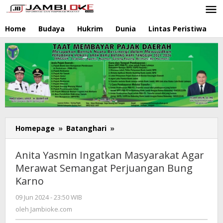
Lewati
ke
konten
Home
Budaya
Hukrim
Dunia
Lintas Peristiwa
N
Homepage
»
Batanghari
»
Anita
Yasmin
Ingatkan
Anita Yasmin Ingatkan Masyarakat Agar
Masyarakat
Merawat Semangat Perjuangan Bung
Agar
Karno
Merawat
Semangat
09 Jun 2024 - 23:50 WIB
oleh
Perjuangan
Jambioke.com
oleh
Jambioke.com
Bung
Karno