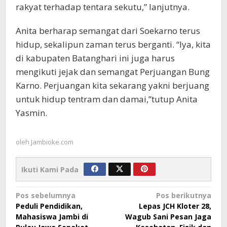
rakyat terhadap tentara sekutu,” lanjutnya.
Anita berharap semangat dari Soekarno terus
hidup, sekalipun zaman terus berganti. “Iya, kita
di kabupaten Batanghari ini juga harus
mengikuti jejak dan semangat Perjuangan Bung
Karno. Perjuangan kita sekarang yakni berjuang
untuk hidup tentram dan damai,”tutup Anita
Yasmin.
oleh
Jambioke.com
Ikuti Kami Pada
Navigasi
Pos sebelumnya
Pos berikutnya
Peduli Pendidikan,
Lepas JCH Kloter 28,
pos
Mahasiswa Jambi di
Wagub Sani Pesan Jaga