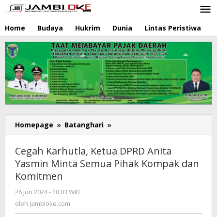
Lewati
ke
konten
Home
Budaya
Hukrim
Dunia
Lintas Peristiwa
N
Homepage
»
Batanghari
»
Cegah
Karhutla,
Ketua
Cegah Karhutla, Ketua DPRD Anita
DPRD
Yasmin Minta Semua Pihak Kompak dan
Anita
Komitmen
Yasmin
Minta
26 Jun 2024 - 20:03 WIB
oleh
Semua
Jambioke.com
oleh
Jambioke.com
Pihak
Kompak