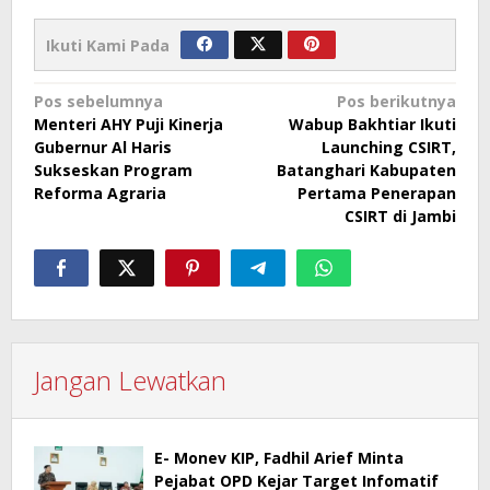
Ikuti Kami Pada
Navigasi
Pos sebelumnya
Pos berikutnya
Menteri AHY Puji Kinerja
Wabup Bakhtiar Ikuti
pos
Gubernur Al Haris
Launching CSIRT,
Sukseskan Program
Batanghari Kabupaten
Reforma Agraria
Pertama Penerapan
CSIRT di Jambi
Jangan Lewatkan
E- Monev KIP, Fadhil Arief Minta
Pejabat OPD Kejar Target Infomatif