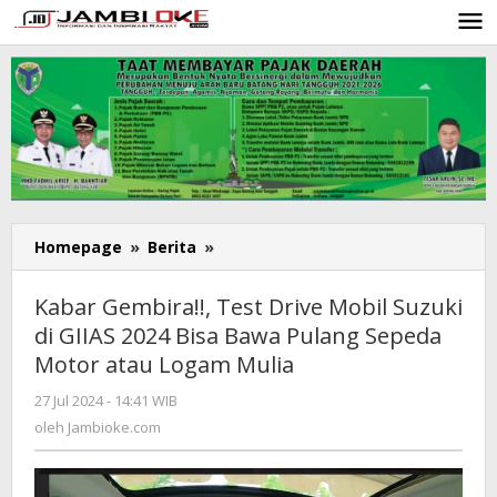
Lewati
ke
konten
Homepage
»
Berita
»
Kabar
Gembira!!,
Test
Kabar Gembira!!, Test Drive Mobil Suzuki
Drive
di GIIAS 2024 Bisa Bawa Pulang Sepeda
Mobil
Motor atau Logam Mulia
Suzuki
di
27 Jul 2024 - 14:41 WIB
oleh
GIIAS
Jambioke.com
oleh
Jambioke.com
2024
Bisa
Bawa