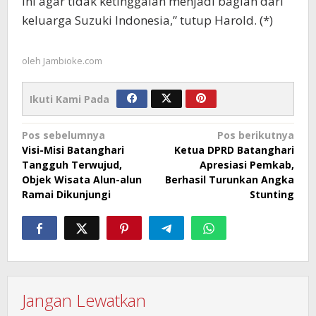
ini agar tidak ketinggalan menjadi bagian dari
keluarga Suzuki Indonesia,” tutup Harold. (*)
oleh
Jambioke.com
Ikuti Kami Pada
Navigasi
Pos sebelumnya
Pos berikutnya
Visi-Misi Batanghari
Ketua DPRD Batanghari
pos
Tangguh Terwujud,
Apresiasi Pemkab,
Objek Wisata Alun-alun
Berhasil Turunkan Angka
Ramai Dikunjungi
Stunting
Jangan Lewatkan