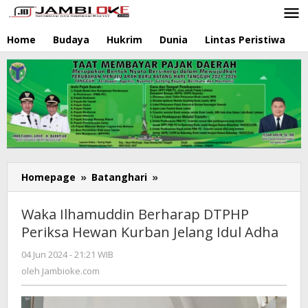
Lewati
ke
konten
Home
Budaya
Hukrim
Dunia
Lintas Peristiwa
N
Homepage
»
Batanghari
»
Waka
Ilhamuddin
Berharap
Waka Ilhamuddin Berharap DTPHP
DTPHP
Periksa Hewan Kurban Jelang Idul Adha
Periksa
Hewan
04 Jun 2024 - 21:21 WIB
oleh
Kurban
Jambioke.com
oleh
Jambioke.com
Jelang
Idul
Adha