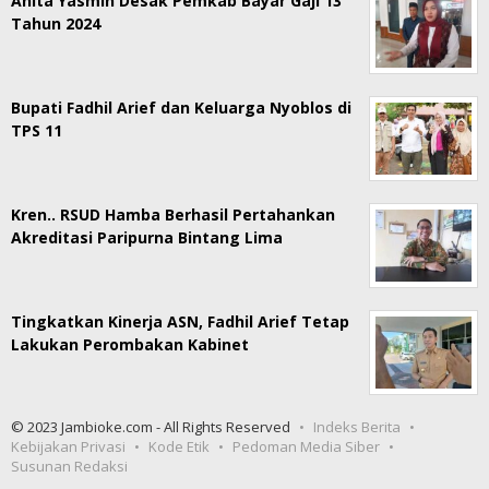
Anita Yasmin Desak Pemkab Bayar Gaji 13
Tahun 2024
Bupati Fadhil Arief dan Keluarga Nyoblos di
TPS 11
Kren.. RSUD Hamba Berhasil Pertahankan
Akreditasi Paripurna Bintang Lima
Tingkatkan Kinerja ASN, Fadhil Arief Tetap
Lakukan Perombakan Kabinet
© 2023 Jambioke.com - All Rights Reserved
Indeks Berita
Kebijakan Privasi
Kode Etik
Pedoman Media Siber
Susunan Redaksi