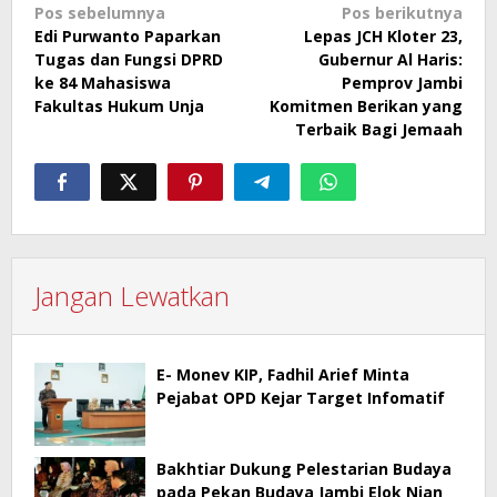
Navigasi
Pos sebelumnya
Pos berikutnya
Edi Purwanto Paparkan
Lepas JCH Kloter 23,
pos
Tugas dan Fungsi DPRD
Gubernur Al Haris:
ke 84 Mahasiswa
Pemprov Jambi
Fakultas Hukum Unja
Komitmen Berikan yang
Terbaik Bagi Jemaah
Jangan Lewatkan
E- Monev KIP, Fadhil Arief Minta
Pejabat OPD Kejar Target Infomatif
Bakhtiar Dukung Pelestarian Budaya
pada Pekan Budaya Jambi Elok Nian