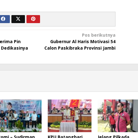
Pos berikutnya
erima Pin
Gubernur Al Haris Motivasi 54
 Dedikasinya
Calon Paskibraka Provinsi Jambi
Romi – Sudirman
KPU Batanghari
Jelang Pilkada