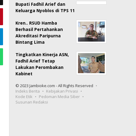
Bupati Fadhil Arief dan
Keluarga Nyoblos di TPS 11
Kren.. RSUD Hamba
Berhasil Pertahankan
Akreditasi Paripurna
Bintang Lima
Tingkatkan Kinerja ASN,
Fadhil Arief Tetap
Lakukan Perombakan
Kabinet
© 2023 Jambioke.com - All Rights Reserved
Indeks Berita
Kebijakan Privasi
Kode Etik
Pedoman Media Siber
Susunan Redaksi