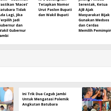
Pastikan ‘Macet’
Tetapkan Nomor
Serentak, Ketua
Batubara Tidak
Urut Paslon Bupati
AJB Ajak
Ada Lagi, Jika
dan Wakil Bupati
Masyarakat Bijak
erpilih Jadi
Gunakan Medsos
Gubernur dan
dan Cerdas
Wakil Gubernur
Memilih Pemimpi
Jambi
Ini Trik Dua Cagub Jambi
Untuk Mengatasi Polemik
Angkutan Batubara