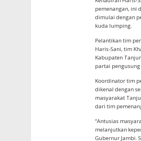
Kehadiran Haris-S
pemenangan, ini 
dimulai dengan pe
kuda lumping.
Pelantikan tim p
Haris-Sani, tim Kh
Kabupaten Tanjung
partai pengusung 
Koordinator tim 
dikenal dengan s
masyarakat Tanjun
dari tim pemenang
“Antusias masyara
melanjutkan kepe
Gubernur Jambi. S