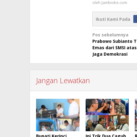
oleh
Jambioke.com
Ikuti Kami Pada
Navigasi
Pos sebelumnya
Prabowo Subianto T
pos
Emas dari SMSI atas
Jaga Demokrasi
Jangan Lewatkan
Bupati Kerinci
Ini Trik Dua Cagub