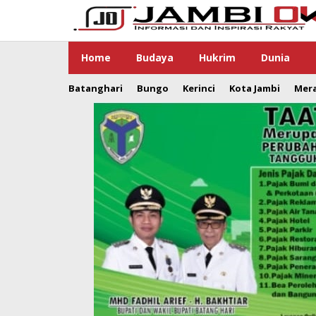
Lewati
ke
konten
Home
Budaya
Hukrim
Dunia
Batanghari
Bungo
Kerinci
Kota Jambi
Mer