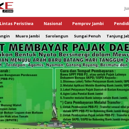
Ju
Lintas Peristiwa
Nasional
Pemprov Jambi
Pendid
angin
Muaro Jambi
Sarolangun
Sungai Penuh
Tanjung Ja