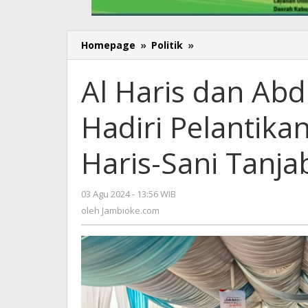
Homepage
»
Politik
»
Al
Haris
dan
Al Haris dan Ab
Abdullah
Sani
Hadiri Pelantik
Kompak
Hadiri
Pelantikan
Haris-Sani Tanja
Tim
Pemenangan
Haris-
03 Agu 2024 - 13:56 WIB
oleh
Sani
Jambioke.com
oleh
Jambioke.com
Tanjab
Timur