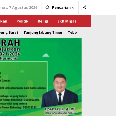
mat, 7 Agustus 2026
Pencarian
ikan
Politik
Religi
SKK Migas
bung Barat
Tanjung Jabung Timur
Tebo