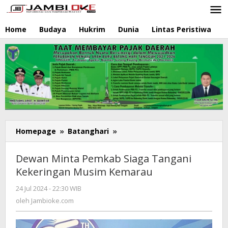
Lewati
ke
konten
Home
Budaya
Hukrim
Dunia
Lintas Peristiwa
N
Homepage
»
Batanghari
»
Dewan
Minta
Pemkab
Dewan Minta Pemkab Siaga Tangani
Siaga
Kekeringan Musim Kemarau
Tangani
Kekeringan
24 Jul 2024 - 22:30 WIB
oleh
Musim
Jambioke.com
oleh
Jambioke.com
Kemarau