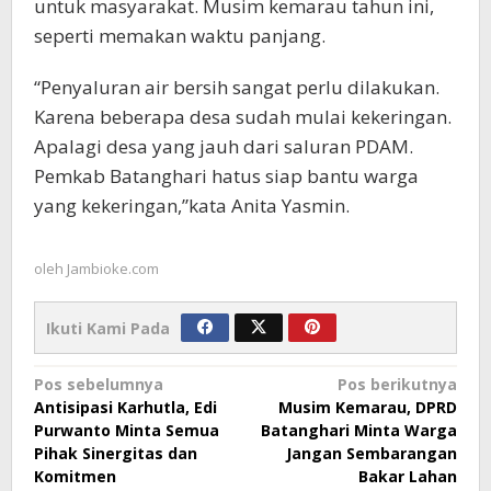
untuk masyarakat. Musim kemarau tahun ini,
seperti memakan waktu panjang.
“Penyaluran air bersih sangat perlu dilakukan.
Karena beberapa desa sudah mulai kekeringan.
Apalagi desa yang jauh dari saluran PDAM.
Pemkab Batanghari hatus siap bantu warga
yang kekeringan,”kata Anita Yasmin.
oleh
Jambioke.com
Ikuti Kami Pada
Navigasi
Pos sebelumnya
Pos berikutnya
Antisipasi Karhutla, Edi
Musim Kemarau, DPRD
pos
Purwanto Minta Semua
Batanghari Minta Warga
Pihak Sinergitas dan
Jangan Sembarangan
Komitmen
Bakar Lahan