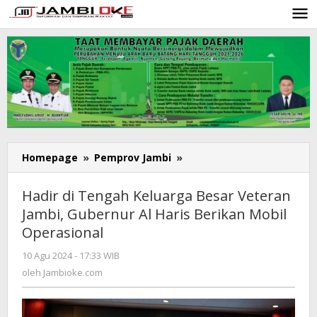
Lewati
ke
konten
Homepage
»
Pemprov Jambi
»
Hadir
di
Tengah
Hadir di Tengah Keluarga Besar Veteran
Keluarga
Jambi, Gubernur Al Haris Berikan Mobil
Besar
Operasional
Veteran
Jambi,
10 Agu 2024 - 17:33 WIB
oleh
Gubernur
Jambioke.com
oleh
Jambioke.com
Al
Haris
Berikan