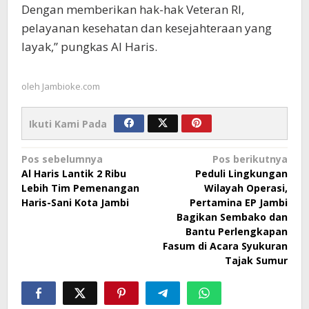
Dengan memberikan hak-hak Veteran RI,
pelayanan kesehatan dan kesejahteraan yang
layak,” pungkas Al Haris.
oleh
Jambioke.com
Ikuti Kami Pada
Navigasi
Pos sebelumnya
Pos berikutnya
Al Haris Lantik 2 Ribu
Peduli Lingkungan
pos
Lebih Tim Pemenangan
Wilayah Operasi,
Haris-Sani Kota Jambi
Pertamina EP Jambi
Bagikan Sembako dan
Bantu Perlengkapan
Fasum di Acara Syukuran
Tajak Sumur