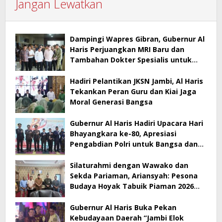
Jangan Lewatkan
Dampingi Wapres Gibran, Gubernur Al
Haris Perjuangkan MRI Baru dan
Tambahan Dokter Spesialis untuk
RSUD Raden Mattaher
Hadiri Pelantikan JKSN Jambi, Al Haris
Tekankan Peran Guru dan Kiai Jaga
Moral Generasi Bangsa
Gubernur Al Haris Hadiri Upacara Hari
Bhayangkara ke-80, Apresiasi
Pengabdian Polri untuk Bangsa dan
Daerah
Silaturahmi dengan Wawako dan
Sekda Pariaman, Ariansyah: Pesona
Budaya Hoyak Tabuik Piaman 2026
Jadi Contoh Promosi Budaya di Jambi
Gubernur Al Haris Buka Pekan
Kebudayaan Daerah “Jambi Elok