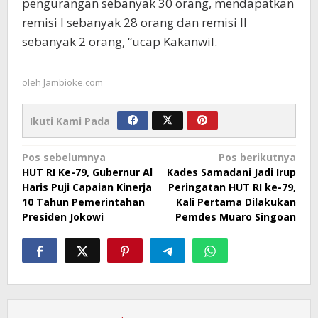
pengurangan sebanyak 30 orang, mendapatkan
remisi I sebanyak 28 orang dan remisi II
sebanyak 2 orang, “ucap Kakanwil.
oleh
Jambioke.com
Ikuti Kami Pada
Navigasi
Pos sebelumnya
Pos berikutnya
HUT RI Ke-79, Gubernur Al
Kades Samadani Jadi Irup
pos
Haris Puji Capaian Kinerja
Peringatan HUT RI ke-79,
10 Tahun Pemerintahan
Kali Pertama Dilakukan
Presiden Jokowi
Pemdes Muaro Singoan