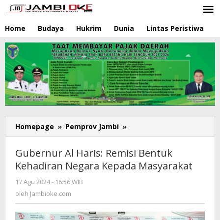
Lewati
ke
konten
Home
Budaya
Hukrim
Dunia
Lintas Peristiwa
N
Homepage
»
Pemprov Jambi
»
Gubernur
Al
Haris:
Gubernur Al Haris: Remisi Bentuk
Remisi
Kehadiran Negara Kepada Masyarakat
Bentuk
Kehadiran
17 Agu 2024 - 16:56 WIB
oleh
Negara
Jambioke.com
oleh
Jambioke.com
Kepada
Masyarakat