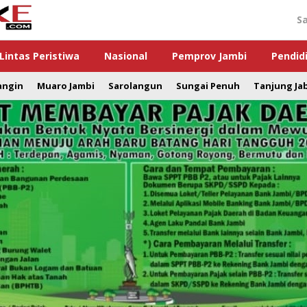
S
Lintas Peristiwa
Nasional
Pemprov Jambi
Pendid
angin
Muaro Jambi
Sarolangun
Sungai Penuh
Tanjung Ja