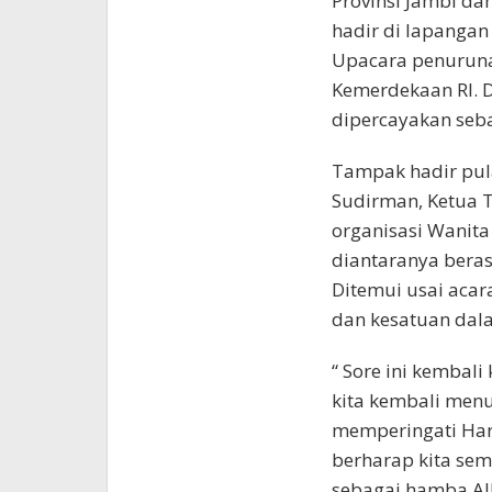
Provinsi Jambi da
hadir di lapanga
Upacara penuruna
Kemerdekaan RI. 
dipercayakan seb
Tampak hadir pula
Sudirman, Ketua TP
organisasi Wanita
diantaranya beras
Ditemui usai aca
dan kesatuan dal
“ Sore ini kembali
kita kembali men
memperingati Hari
berharap kita sem
sebagai hamba Alla