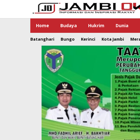
Lewati
ke
konten
Home
Budaya
Hukrim
Dunia
Batanghari
Bungo
Kerinci
Kota Jambi
Mer