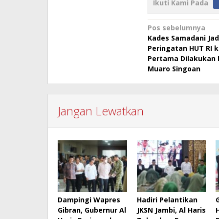
Ikuti Kami Pada
Navigasi
Pos sebelumnya
Kades Samadani Jadi
pos
Peringatan HUT RI ke
Pertama Dilakukan
Muaro Singoan
Jangan Lewatkan
Dampingi Wapres
Hadiri Pelantikan
Gibran, Gubernur Al
JKSN Jambi, Al Haris