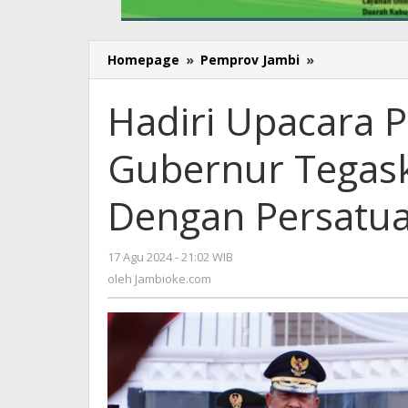
Homepage
»
Pemprov Jambi
»
Hadiri
Upacara
Penurunan
Hadiri Upacara 
Bendera
,
Gubernur Tegas
Gubernur
Tegaskan
Bangun
Dengan Persatu
Bangsa
Dengan
Persatuan
17 Agu 2024 - 21:02 WIB
oleh
Jambioke.com
oleh
Jambioke.com