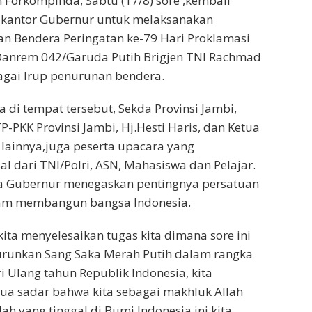
n Forkompinda, Sabtu (17/8) sore ,kembali
n kantor Gubernur untuk melaksanakan
n Bendera Peringatan ke-79 Hari Proklamasi
Danrem 042/Garuda Putih Brigjen TNI Rachmad
agai Irup penurunan bendera.
 di tempat tersebut, Sekda Provinsi Jambi,
-PKK Provinsi Jambi, Hj.Hesti Haris, dan Ketua
 lainnya,juga peserta upacara yang
al dari TNI/Polri, ASN, Mahasiswa dan Pelajar.
ra Gubernur menegaskan pentingnya persatuan
am membangun bangsa Indonesia.
 kita menyelesaikan tugas kita dimana sore ini
urunkan Sang Saka Merah Putih dalam rangka
 Ulang tahun Republik Indonesia, kita
ua sadar bahwa kita sebagai makhluk Allah
h yang tinggal di Bumi Indonesia ini kita