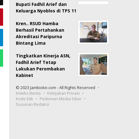
Bupati Fadhil Arief dan
Keluarga Nyoblos di TPS 11
Kren.. RSUD Hamba
Berhasil Pertahankan
Akreditasi Paripurna
Bintang Lima
Tingkatkan Kinerja ASN,
Fadhil Arief Tetap
Lakukan Perombakan
Kabinet
© 2023 Jambioke.com - All Rights Reserved
Indeks Berita
Kebijakan Privasi
Kode Etik
Pedoman Media Siber
Susunan Redaksi