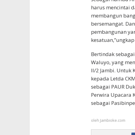
harus mencintai 
membangun bangsa
bersemangat. Dan 
pembangunan yang
kesatuan,”ungkap
Bertindak sebaga
Waluyo, yang men
II/2 Jambi. Untu
kepada Letda CKM
sebagai PAUR Dukk
Perwira Upacara K
sebagai Pasibinpe
oleh
Jambioke.com