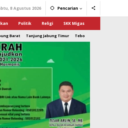
abtu, 8 Agustus 2026
Pencarian
ikan
Politik
Religi
SKK Migas
bung Barat
Tanjung Jabung Timur
Tebo