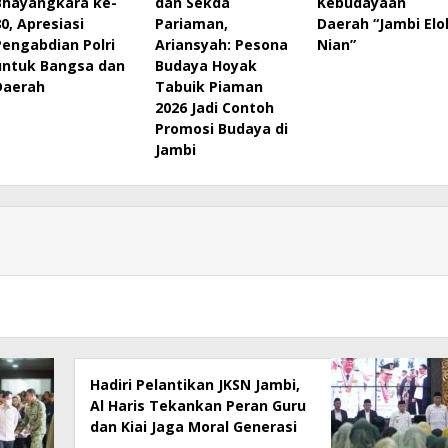
Bhayangkara ke-
dan Sekda
Kebudayaan
80, Apresiasi
Pariaman,
Daerah “Jambi Elo
Pengabdian Polri
Ariansyah: Pesona
Nian”
untuk Bangsa dan
Budaya Hoyak
Daerah
Tabuik Piaman
2026 Jadi Contoh
Promosi Budaya di
Jambi
Hadiri Pelantikan JKSN Jambi,
Al Haris Tekankan Peran Guru
dan Kiai Jaga Moral Generasi
Bangsa