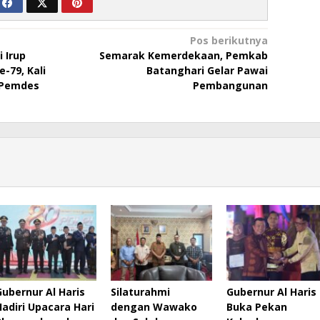
Pos berikutnya
 Irup
Semarak Kemerdekaan, Pemkab
-79, Kali
Batanghari Gelar Pawai
 Pemdes
Pembangunan
Gubernur Al Haris
Silaturahmi
Gubernur Al Haris
Hadiri Upacara Hari
dengan Wawako
Buka Pekan