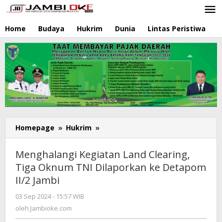
Lewati
ke
konten
Home
Budaya
Hukrim
Dunia
Lintas Peristiwa
N
Homepage
»
Hukrim
»
Menghalangi
Kegiatan
Land
Menghalangi Kegiatan Land Clearing,
Clearing,
Tiga Oknum TNI Dilaporkan ke Detapom
Tiga
II/2 Jambi
Oknum
TNI
03 Sep 2024 - 15:57 WIB
oleh
Dilaporkan
Jambioke.com
oleh
Jambioke.com
ke
Detapom