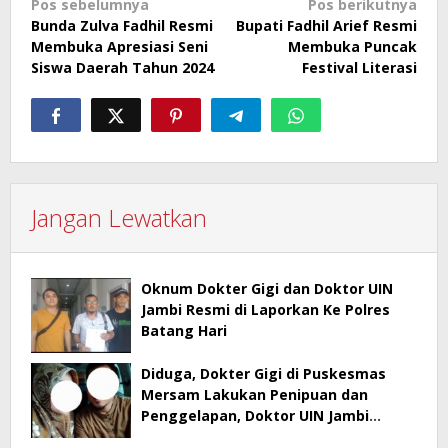
Navigasi
Pos sebelumnya
Pos berikutnya
Bunda Zulva Fadhil Resmi
Bupati Fadhil Arief Resmi
pos
Membuka Apresiasi Seni
Membuka Puncak
Siswa Daerah Tahun 2024
Festival Literasi
Jangan Lewatkan
Oknum Dokter Gigi dan Doktor UIN
Jambi Resmi di Laporkan Ke Polres
Batang Hari
Diduga, Dokter Gigi di Puskesmas
Mersam Lakukan Penipuan dan
Penggelapan, Doktor UIN Jambi
Terlibat