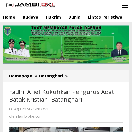
Lewati
ke
konten
Home
Budaya
Hukrim
Dunia
Lintas Peristiwa
N
Homepage
»
Batanghari
»
Fadhil
Arief
Kukuhkan
Fadhil Arief Kukuhkan Pengurus Adat
Pengurus
Batak Kristiani Batanghari
Adat
Batak
06 Agu 2024 - 14:03 WIB
oleh
Kristiani
Jambioke.com
oleh
Jambioke.com
Batanghari