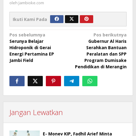
oleh
Jambioke.com
Ikuti Kami Pada
Navigasi
Pos sebelumnya
Pos berikutnya
Serunya Belajar
Gubernur Al Haris
pos
Hidroponik di Gerai
Serahkan Bantuan
Energi Pertamina EP
Peralatan dan SPP
Jambi Field
Program Dumisake
Pendidikan di Merangin
Jangan Lewatkan
E- Monev KIP, Fadhil Arief Minta