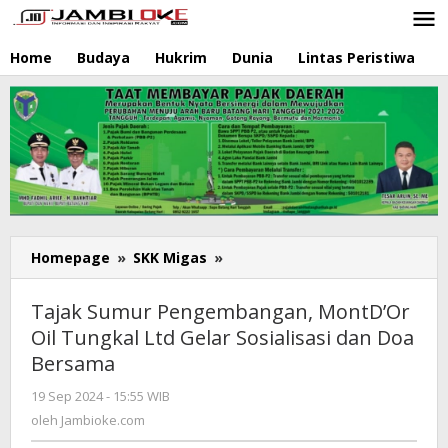
Lewati
ke
konten
Home
Budaya
Hukrim
Dunia
Lintas Peristiwa
N
Homepage
»
SKK Migas
»
Tajak
Sumur
Pengembangan,
Tajak Sumur Pengembangan, MontD’Or
MontD'Or
Oil Tungkal Ltd Gelar Sosialisasi dan Doa
Oil
Bersama
Tungkal
Ltd
19 Sep 2024 - 15:55 WIB
oleh
Gelar
Jambioke.com
oleh
Jambioke.com
Sosialisasi
dan