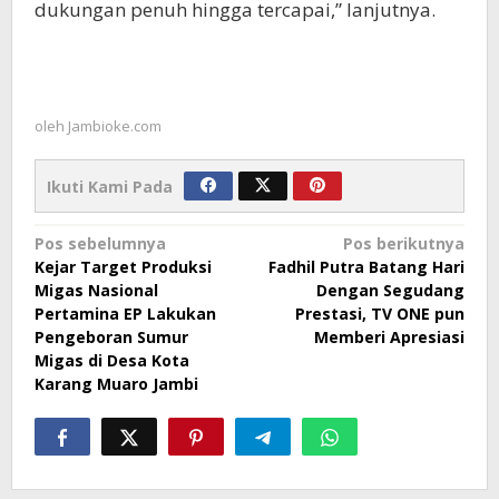
dukungan penuh hingga tercapai,” lanjutnya.
oleh
Jambioke.com
Ikuti Kami Pada
Navigasi
Pos sebelumnya
Pos berikutnya
Kejar Target Produksi
Fadhil Putra Batang Hari
pos
Migas Nasional
Dengan Segudang
Pertamina EP Lakukan
Prestasi, TV ONE pun
Pengeboran Sumur
Memberi Apresiasi
Migas di Desa Kota
Karang Muaro Jambi