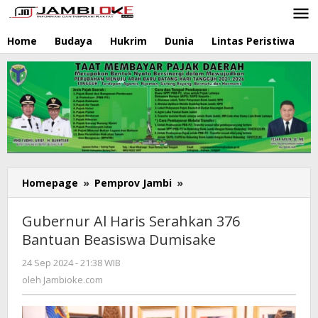
Lewati
ke
konten
Home
Budaya
Hukrim
Dunia
Lintas Peristiwa
N
Homepage
»
Pemprov Jambi
»
Gubernur
Al
Haris
Gubernur Al Haris Serahkan 376
Serahkan
Bantuan Beasiswa Dumisake
376
Bantuan
24 Sep 2024 - 21:38 WIB
oleh
Beasiswa
Jambioke.com
oleh
Jambioke.com
Dumisake