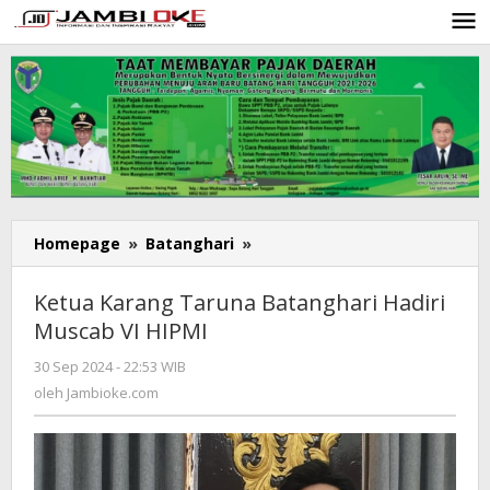
Lewati
ke
konten
Homepage
»
Batanghari
»
Ketua
Karang
Taruna
Ketua Karang Taruna Batanghari Hadiri
Batanghari
Muscab VI HIPMI
Hadiri
Muscab
30 Sep 2024 - 22:53 WIB
oleh
VI
Jambioke.com
oleh
Jambioke.com
HIPMI