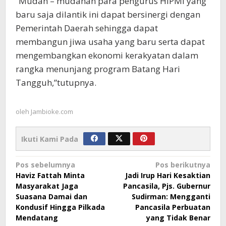
“Mudah – mudahan para pengurus HIPMI yang
baru saja dilantik ini dapat bersinergi dengan
Pemerintah Daerah sehingga dapat
membangun jiwa usaha yang baru serta dapat
mengembangkan ekonomi kerakyatan dalam
rangka menunjang program Batang Hari
Tangguh,”tutupnya.
oleh
Jambioke.com
Ikuti Kami Pada
Navigasi
Pos sebelumnya
Pos berikutnya
Haviz Fattah Minta
Jadi Irup Hari Kesaktian
pos
Masyarakat Jaga
Pancasila, Pjs. Gubernur
Suasana Damai dan
Sudirman: Mengganti
Kondusif Hingga Pilkada
Pancasila Perbuatan
Mendatang
yang Tidak Benar