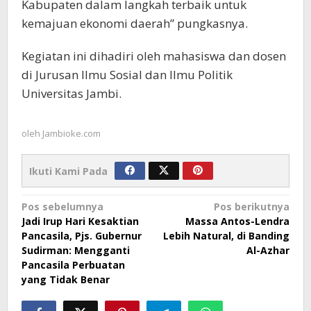
Kabupaten dalam langkah terbaik untuk
kemajuan ekonomi daerah” pungkasnya.
Kegiatan ini dihadiri oleh mahasiswa dan dosen
di Jurusan Ilmu Sosial dan Ilmu Politik
Universitas Jambi.
oleh
Jambioke.com
Ikuti Kami Pada
Navigasi
Pos sebelumnya
Pos berikutnya
Jadi Irup Hari Kesaktian
Massa Antos-Lendra
pos
Pancasila, Pjs. Gubernur
Lebih Natural, di Banding
Sudirman: Mengganti
Al-Azhar
Pancasila Perbuatan
yang Tidak Benar