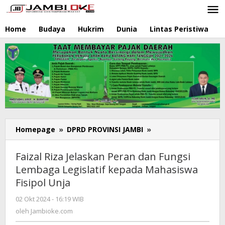
Lewati
ke
konten
Home
Budaya
Hukrim
Dunia
Lintas Peristiwa
N
Homepage
»
DPRD PROVINSI JAMBI
»
Faizal
Riza
Jelaskan
Faizal Riza Jelaskan Peran dan Fungsi
Peran
Lembaga Legislatif kepada Mahasiswa
dan
Fisipol Unja
Fungsi
Lembaga
02 Okt 2024 - 16:19 WIB
oleh
Legislatif
Jambioke.com
oleh
Jambioke.com
kepada
Mahasiswa