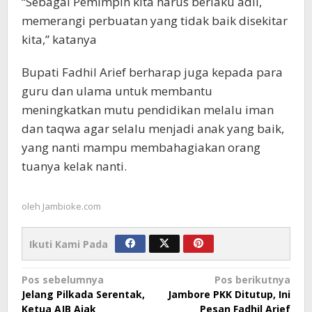
“Sebagai Pemimpin kita harus berlaku adil,
memerangi perbuatan yang tidak baik disekitar
kita,” katanya
Bupati Fadhil Arief berharap juga kepada para
guru dan ulama untuk membantu
meningkatkan mutu pendidikan melalu iman
dan taqwa agar selalu menjadi anak yang baik,
yang nanti mampu membahagiakan orang
tuanya kelak nanti.
oleh
Jambioke.com
Ikuti Kami Pada
Navigasi
Pos sebelumnya
Pos berikutnya
Jelang Pilkada Serentak,
Jambore PKK Ditutup, Ini
pos
Ketua AJB Ajak
Pesan Fadhil Arief