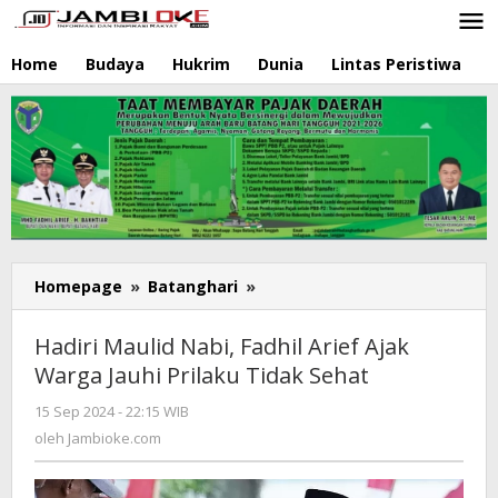
Lewati
ke
konten
Home
Budaya
Hukrim
Dunia
Lintas Peristiwa
N
Homepage
»
Batanghari
»
Hadiri
Maulid
Nabi,
Hadiri Maulid Nabi, Fadhil Arief Ajak
Fadhil
Warga Jauhi Prilaku Tidak Sehat
Arief
Ajak
15 Sep 2024 - 22:15 WIB
oleh
Warga
Jambioke.com
oleh
Jambioke.com
Jauhi
Prilaku
Tidak