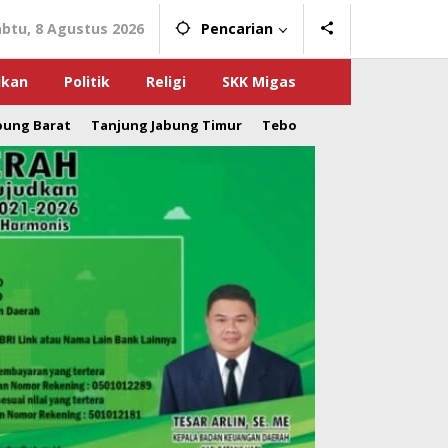
abtu, 8 Agustus 2026
Pencarian
ikan
Politik
Religi
SKK Migas
bung Barat
Tanjung Jabung Timur
Tebo