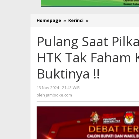
Homepage
»
Kerinci
»
Pulang
Saat
Pilkada
Pulang Saat Pilk
Saja,
Darmadi
HTK Tak Faham Ko
dan
HTK
Tak
Buktinya !!
Faham
Kondisi
Kerinci,
13 Nov 2024 - 21:43 WIB
oleh
ini
Jambioke.com
oleh
Jambioke.com
Buktinya
!!