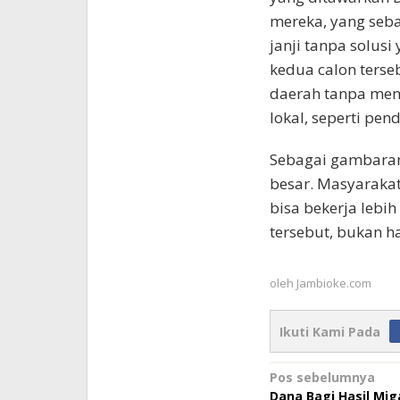
mereka, yang seba
janji tanpa solus
kedua calon terse
daerah tanpa men
lokal, seperti pen
Sebagai gambaran,
besar. Masyarakat
bisa bekerja lebi
tersebut, bukan h
oleh
Jambioke.com
Ikuti Kami Pada
Navigasi
Pos sebelumnya
Dana Bagi Hasil Mi