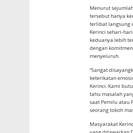
Menurut sejumlah 
tersebut hanya ke
terlibat langsun
Kerinci sehari-ha
keduanya lebih te
dengan komitmen 
menyeluruh.
“Sangat disayangk
keterikatan emos
Kerinci. Kami but
tahu masalah yang
saat Pemilu atau Pi
seorang tokoh mas
Masyarakat Kerin
yang ditawarkan D