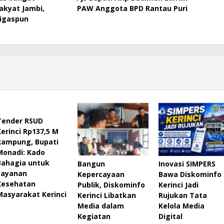
kyat Jambi,
PAW Anggota BPD Rantau Puri
igaspun
Tender RSUD
Kerinci Rp137,5 M
Rampung, Bupati
Monadi: Kado
Bahagia untuk
Bangun
Inovasi SIMPERS
Layanan
Kepercayaan
Bawa Diskominfo
Kesehatan
Publik, Diskominfo
Kerinci Jadi
Masyarakat Kerinci
Kerinci Libatkan
Rujukan Tata
Media dalam
Kelola Media
Kegiatan
Digital