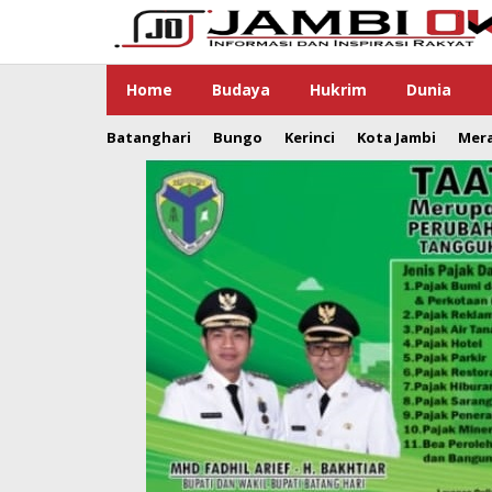
Lewati
ke
konten
Home
Budaya
Hukrim
Dunia
Batanghari
Bungo
Kerinci
Kota Jambi
Mer