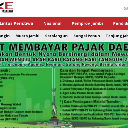
S
Lintas Peristiwa
Nasional
Pemprov Jambi
Pendid
angin
Muaro Jambi
Sarolangun
Sungai Penuh
Tanjung Ja