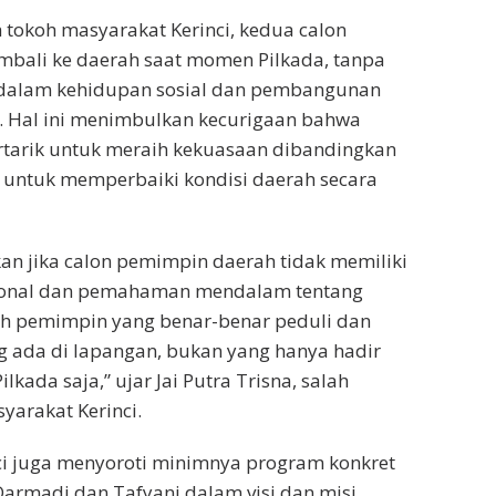
tokoh masyarakat Kerinci, kedua calon
mbali ke daerah saat momen Pilkada, tanpa
g dalam kehidupan sosial dan pembangunan
ri. Hal ini menimbulkan kecurigaan bahwa
rtarik untuk meraih kekuasaan dibandingkan
untuk memperbaiki kondisi daerah secara
an jika calon pemimpin daerah tidak memiliki
ional dan pemahaman mendalam tentang
uh pemimpin yang benar-benar peduli dan
 ada di lapangan, bukan yang hanya hadir
lkada saja,” ujar Jai Putra Trisna, salah
yarakat Kerinci.
ci juga menyoroti minimnya program konkret
armadi dan Tafyani dalam visi dan misi