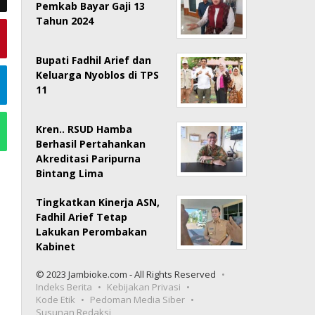
Pemkab Bayar Gaji 13
Tahun 2024
Bupati Fadhil Arief dan
Keluarga Nyoblos di TPS
11
Kren.. RSUD Hamba
Berhasil Pertahankan
Akreditasi Paripurna
Bintang Lima
Tingkatkan Kinerja ASN,
Fadhil Arief Tetap
Lakukan Perombakan
Kabinet
© 2023 Jambioke.com - All Rights Reserved
Indeks Berita
Kebijakan Privasi
Kode Etik
Pedoman Media Siber
Susunan Redaksi