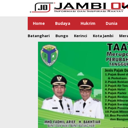
Lewati
ke
konten
Home
Budaya
Hukrim
Dunia
Batanghari
Bungo
Kerinci
Kota Jambi
Mer