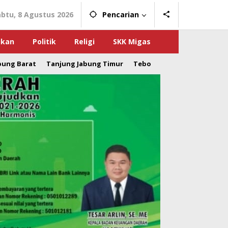
abtu, 8 Agustus 2026
Pencarian
ikan
Politik
Religi
SKK Migas
bung Barat
Tanjung Jabung Timur
Tebo