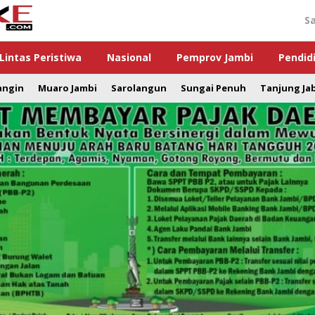
S
Lintas Peristiwa
Nasional
Pemprov Jambi
Pendid
angin
Muaro Jambi
Sarolangun
Sungai Penuh
Tanjung Ja