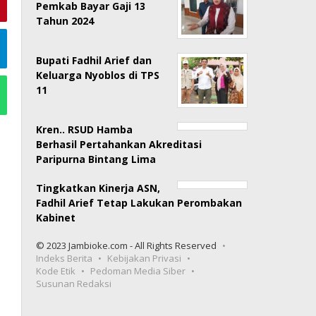
Pemkab Bayar Gaji 13
Tahun 2024
Bupati Fadhil Arief dan
Keluarga Nyoblos di TPS
11
Kren.. RSUD Hamba
Berhasil Pertahankan Akreditasi
Paripurna Bintang Lima
Tingkatkan Kinerja ASN,
Fadhil Arief Tetap Lakukan Perombakan
Kabinet
© 2023 Jambioke.com - All Rights Reserved
Indeks Berita
Kebijakan Privasi
Kode Etik
Pedoman Media Siber
Susunan Redaksi