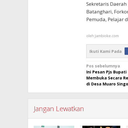
Sekretaris Daerah 
Batanghari, Forko
Pemuda, Pelajar 
oleh
Jambioke.com
Ikuti Kami Pada
Navigasi
Pos sebelumnya
Ini Pesan Pjs Bupati
pos
Membuka Secara R
di Desa Muaro Sing
Jangan Lewatkan