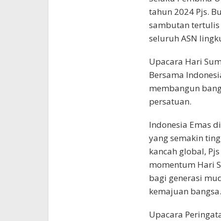
tahun 2024 Pjs. 
sambutan tertulis
seluruh ASN ling
Upacara Hari Sum
Bersama Indonesia
membangun bangs
persatuan.
Indonesia Emas d
yang semakin tingg
kancah global, Pj
momentum Hari S
bagi generasi mud
kemajuan bangsa
Upacara Peringat