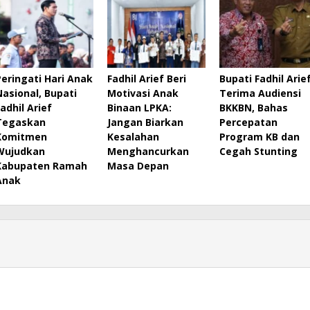
Peringati Hari Anak
Fadhil Arief Beri
Bupati Fadhil Arie
Nasional, Bupati
Motivasi Anak
Terima Audiensi
Fadhil Arief
Binaan LPKA:
BKKBN, Bahas
Tegaskan
Jangan Biarkan
Percepatan
Komitmen
Kesalahan
Program KB dan
Wujudkan
Menghancurkan
Cegah Stunting
Kabupaten Ramah
Masa Depan
Anak