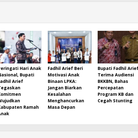
Peringati Hari Anak
Fadhil Arief Beri
Bupati Fadhil Arie
Nasional, Bupati
Motivasi Anak
Terima Audiensi
Fadhil Arief
Binaan LPKA:
BKKBN, Bahas
Tegaskan
Jangan Biarkan
Percepatan
Komitmen
Kesalahan
Program KB dan
Wujudkan
Menghancurkan
Cegah Stunting
Kabupaten Ramah
Masa Depan
Anak