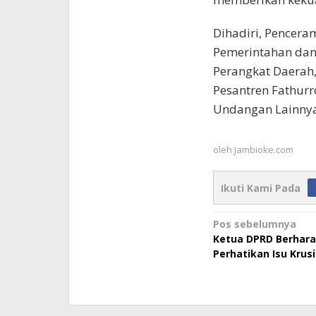
Dihadiri, Penceram
Pemerintahan dan
Perangkat Daerah
Pesantren Fathur
Undangan Lainnya
oleh
Jambioke.com
Ikuti Kami Pada
Navigasi
Pos sebelumnya
Ketua DPRD Berhar
pos
Perhatikan Isu Krusi