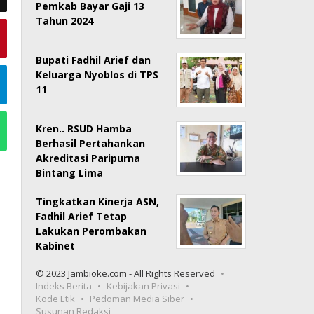
Pemkab Bayar Gaji 13
Tahun 2024
Bupati Fadhil Arief dan
Keluarga Nyoblos di TPS
11
Kren.. RSUD Hamba
Berhasil Pertahankan
Akreditasi Paripurna
Bintang Lima
Tingkatkan Kinerja ASN,
Fadhil Arief Tetap
Lakukan Perombakan
Kabinet
© 2023 Jambioke.com - All Rights Reserved
Indeks Berita
Kebijakan Privasi
Kode Etik
Pedoman Media Siber
Susunan Redaksi