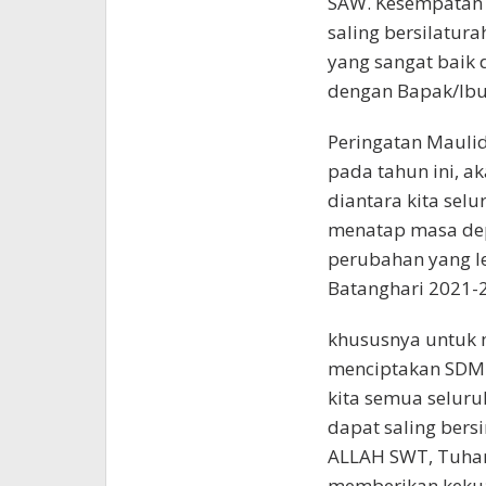
SAW. Kesempatan 
saling bersilatu
yang sangat baik
dengan Bapak/Ibu
Peringatan Maul
pada tahun ini, 
diantara kita sel
menatap masa dep
perubahan yang le
Batanghari 2021-
khususnya untuk 
menciptakan SDM 
kita semua selur
dapat saling bers
ALLAH SWT, Tuhan
memberikan kekua