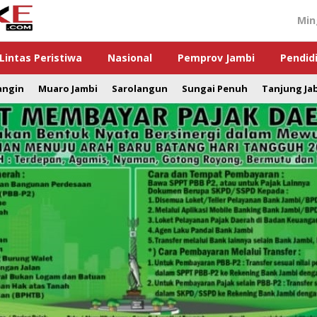
Min
Lintas Peristiwa
Nasional
Pemprov Jambi
Pendid
angin
Muaro Jambi
Sarolangun
Sungai Penuh
Tanjung Ja