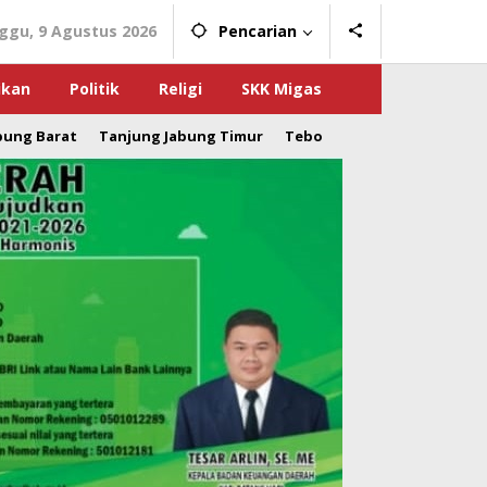
ggu, 9 Agustus 2026
Pencarian
ikan
Politik
Religi
SKK Migas
bung Barat
Tanjung Jabung Timur
Tebo