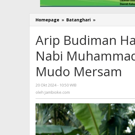
Homepage
»
Batanghari
»
Arip
Budiman
Hadiri
Arip Budiman Ha
Peringatan
Maulid
Nabi Muhammad 
Nabi
Muhammad
SAW
Mudo Mersam
di
Sengkati
Mudo
20 Okt 2024 - 10:50 WIB
oleh
Mersam
Jambioke.com
oleh
Jambioke.com