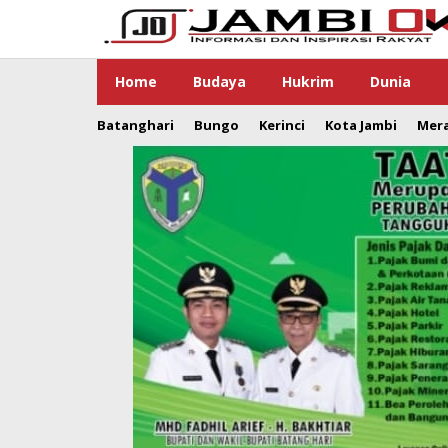
Lewati
ke
konten
Home
Budaya
Hukrim
Dunia
Batanghari
Bungo
Kerinci
Kota Jambi
Mer