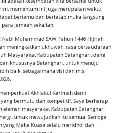
ini adalah kesempatan kita bersama untuk
rahim, momentum ini juga merupakan waktu
 dapat bertemu dan bertatap muka langsung
 para jamaah sekalian.
id Nabi Muhammad SAW Tahun 1446 Hijriah
akan meningkatkan ukhuwah, rasa persaudaraan
uruh Masyarakat Kabupaten Batanghari, demi
an khususnya Batanghari, untuk menuju
bih baik, sebagaimana visi dan misi
2026,
memperkuat Akhlakul Karimah demi
yang bermutu dan kompetitif, Saya berharap
uh elemen masyarakat Kabupaten Batanghari
inergi, untuk mewujudkan itu semua. Semoga
 yang Maha Kuasa selalu meridhoi dan
tan untuk kita semua.