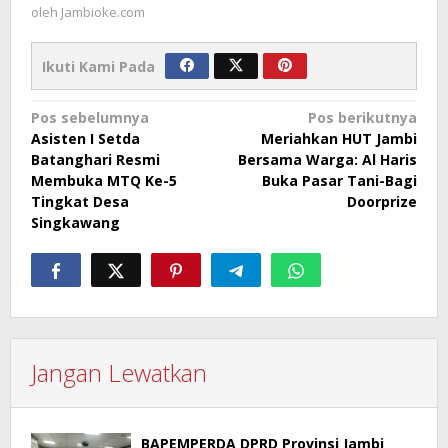
oleh
Jambioke.com
Ikuti Kami Pada
Navigasi
Pos sebelumnya
Pos berikutnya
Asisten I Setda
Meriahkan HUT Jambi
pos
Batanghari Resmi
Bersama Warga: Al Haris
Membuka MTQ Ke-5
Buka Pasar Tani-Bagi
Tingkat Desa
Doorprize
Singkawang
Jangan Lewatkan
BAPEMPERDA DPRD Provinsi Jambi