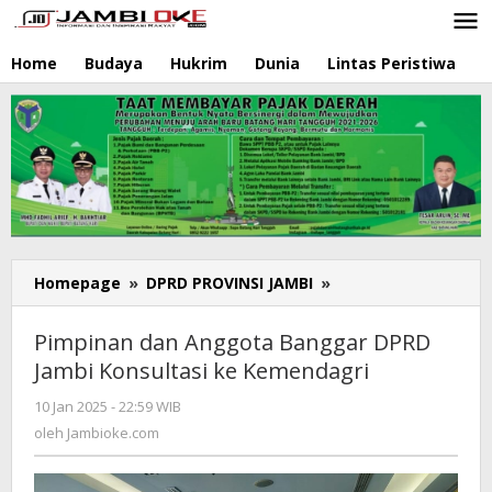
Lewati
ke
konten
Home
Budaya
Hukrim
Dunia
Lintas Peristiwa
N
Homepage
»
DPRD PROVINSI JAMBI
»
Pimpinan
dan
Anggota
Pimpinan dan Anggota Banggar DPRD
Banggar
Jambi Konsultasi ke Kemendagri
DPRD
Jambi
10 Jan 2025 - 22:59 WIB
oleh
Konsultasi
Jambioke.com
oleh
Jambioke.com
ke
Kemendagri