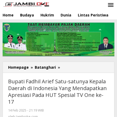
Lewati
ke
konten
Home
Budaya
Hukrim
Dunia
Lintas Peristiwa
N
Homepage
»
Batanghari
»
Bupati
Fadhil
Arief
Bupati Fadhil Arief Satu-satunya Kepala
Satu-
Daerah di Indonesia Yang Mendapatkan
satunya
Apresiasi Pada HUT Spesial TV One ke-
Kepala
Daerah
17
di
14 Feb 2025 - 21:19 WIB
oleh
Indonesia
Jambioke.com
oleh
Jambioke.com
Yang