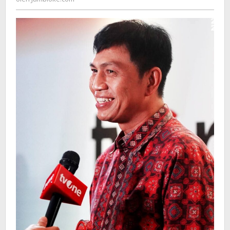
Mendapatkan
Apresiasi
Pada
HUT
Spesial
TV
One
ke-
17