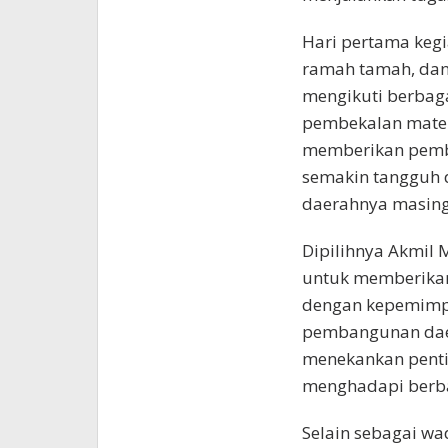
Hari pertama kegi
ramah tamah, dan 
mengikuti berbagai
pembekalan materi
memberikan pembe
semakin tangguh 
daerahnya masing
Dipilihnya Akmil
untuk memberika
dengan kepemimpi
pembangunan daer
menekankan penti
menghadapi berba
Selain sebagai w