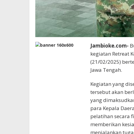
Jambioke.com-
Bu
kegiatan Retreat 
(21/02/2025) bert
Jawa Tengah.
Kegiatan yang di
tersebut akan ber
yang dimaksudka
para Kepala Daera
pelatihan secara 
memberikan kesi
menjalankan tugas