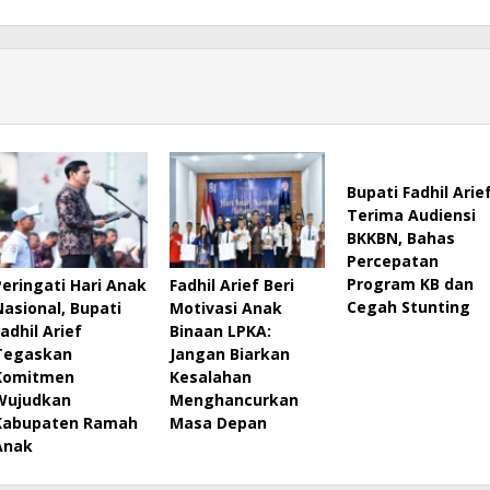
Bupati Fadhil Arie
Terima Audiensi
BKKBN, Bahas
Percepatan
Program KB dan
Peringati Hari Anak
Fadhil Arief Beri
Cegah Stunting
Nasional, Bupati
Motivasi Anak
Fadhil Arief
Binaan LPKA:
Tegaskan
Jangan Biarkan
Komitmen
Kesalahan
Wujudkan
Menghancurkan
Kabupaten Ramah
Masa Depan
Anak