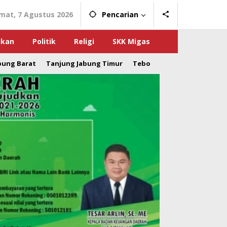
mat, 7 Agustus 2026
Pencarian
ikan
Politik
Religi
SKK Migas
bung Barat
Tanjung Jabung Timur
Tebo