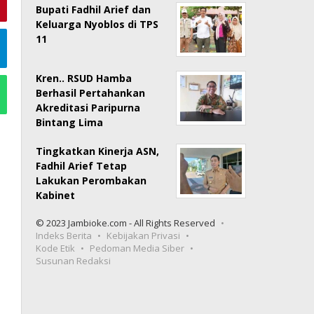
Bupati Fadhil Arief dan
Keluarga Nyoblos di TPS
11
Kren.. RSUD Hamba
Berhasil Pertahankan
Akreditasi Paripurna
Bintang Lima
Tingkatkan Kinerja ASN,
Fadhil Arief Tetap
Lakukan Perombakan
Kabinet
© 2023 Jambioke.com - All Rights Reserved
Indeks Berita
Kebijakan Privasi
Kode Etik
Pedoman Media Siber
Susunan Redaksi