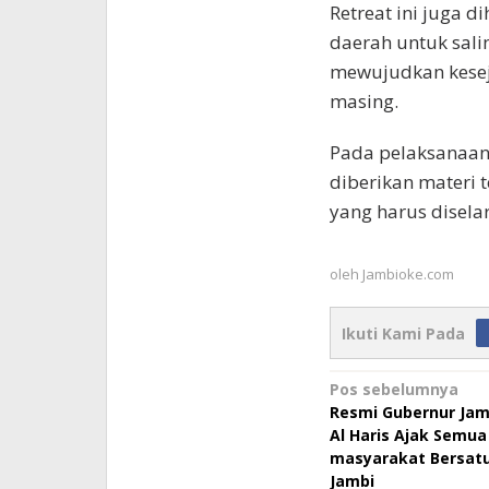
Retreat ini juga 
daerah untuk sal
mewujudkan kesej
masing.
Pada pelaksanaan 
diberikan materi 
yang harus disela
oleh
Jambioke.com
Ikuti Kami Pada
Navigasi
Pos sebelumnya
Resmi Gubernur Jamb
pos
Al Haris Ajak Semu
masyarakat Bersa
Jambi