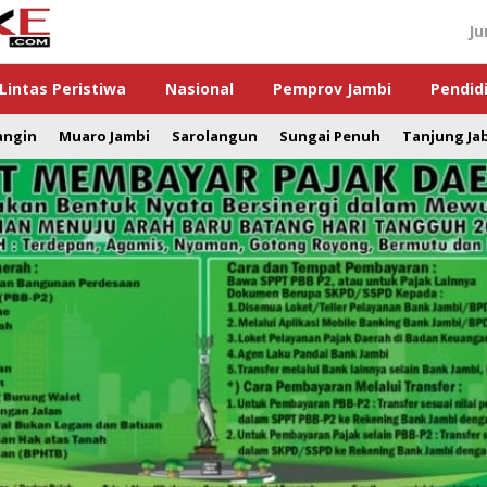
Ju
Lintas Peristiwa
Nasional
Pemprov Jambi
Pendid
angin
Muaro Jambi
Sarolangun
Sungai Penuh
Tanjung Ja