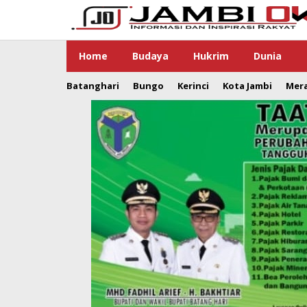
Lewati
ke
konten
Home
Budaya
Hukrim
Dunia
Batanghari
Bungo
Kerinci
Kota Jambi
Mer