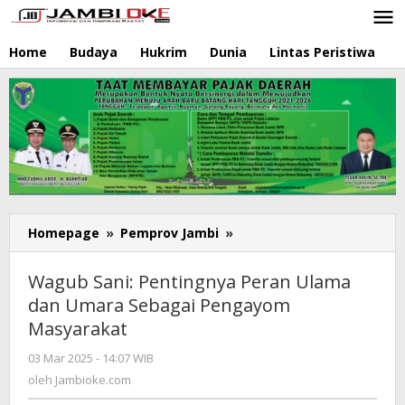
Lewati
ke
konten
Home
Budaya
Hukrim
Dunia
Lintas Peristiwa
N
Homepage
»
Pemprov Jambi
»
Wagub
Sani:
Pentingnya
Wagub Sani: Pentingnya Peran Ulama
Peran
dan Umara Sebagai Pengayom
Ulama
Masyarakat
dan
Umara
03 Mar 2025 - 14:07 WIB
oleh
Sebagai
Jambioke.com
oleh
Jambioke.com
Pengayom
Masyarakat