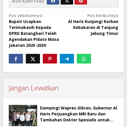
Ikuti Kami Pada
Navigasi
Pos sebelumnya
Pos berikutnya
Bupati Ucapkan
Al Haris Kunjungi Korban
pos
Terimakasih Kepada
Kebakaran di Tanjung
DPRD Batanghari Telah
Jabung Timur
Agendakan Pidato Masa
Jabatan 2025-2030
Jangan Lewatkan
Dampingi Wapres Gibran, Gubernur Al
Haris Perjuangkan MRI Baru dan
Tambahan Dokter Spesialis untuk
RSUD Raden Mattaher