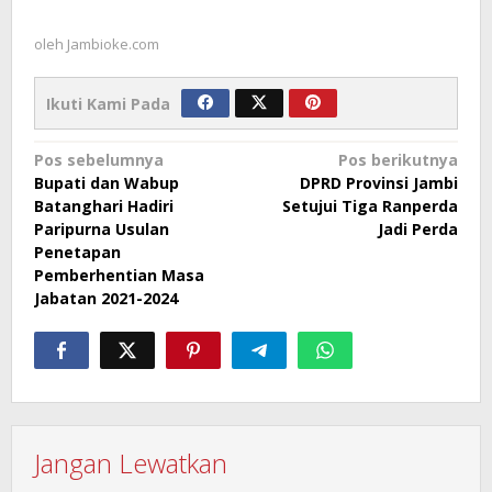
oleh
Jambioke.com
Ikuti Kami Pada
Navigasi
Pos sebelumnya
Pos berikutnya
Bupati dan Wabup
DPRD Provinsi Jambi
pos
Batanghari Hadiri
Setujui Tiga Ranperda
Paripurna Usulan
Jadi Perda
Penetapan
Pemberhentian Masa
Jabatan 2021-2024
Jangan Lewatkan