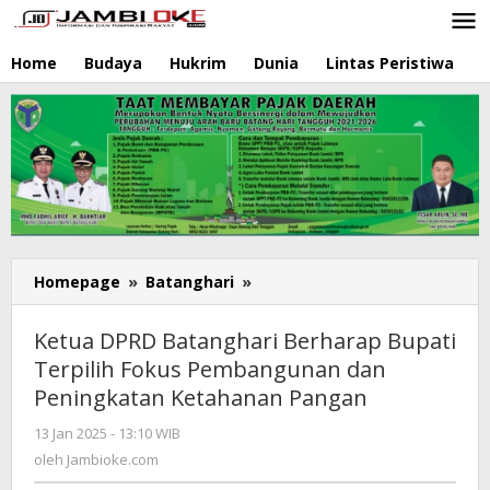
Lewati
ke
konten
Home
Budaya
Hukrim
Dunia
Lintas Peristiwa
N
Homepage
»
Batanghari
»
Ketua
DPRD
Batanghari
Ketua DPRD Batanghari Berharap Bupati
Berharap
Terpilih Fokus Pembangunan dan
Bupati
Peningkatan Ketahanan Pangan
Terpilih
Fokus
13 Jan 2025 - 13:10 WIB
oleh
Pembangunan
Jambioke.com
oleh
Jambioke.com
dan
Peningkatan