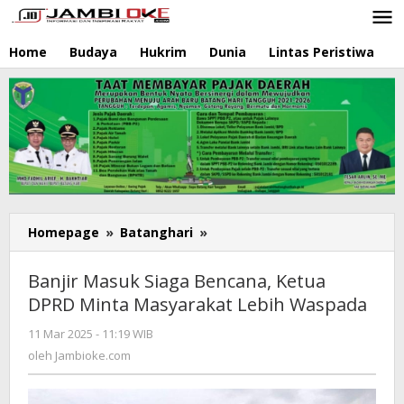
Lewati
ke
konten
Home
Budaya
Hukrim
Dunia
Lintas Peristiwa
N
Homepage
»
Batanghari
»
Banjir
Masuk
Siaga
Banjir Masuk Siaga Bencana, Ketua
Bencana,
DPRD Minta Masyarakat Lebih Waspada
Ketua
DPRD
11 Mar 2025 - 11:19 WIB
oleh
Minta
Jambioke.com
oleh
Jambioke.com
Masyarakat
Lebih
Waspada