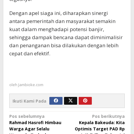
Dengan apel siaga ini, diharapkan sinergi
antara pemerintah dan masyarakat semakin
kuat dalam menghadapi potensi banjir,
sehingga dampak bencana dapat diminimalisir
dan penanganan bisa dilakukan dengan lebih
cepat dan efektif.
oleh
Jambioke.com
Ikuti Kami Pada
Navigasi
Pos sebelumnya
Pos berikutnya
Rahmad Hasrofi Himbau
Kepala Bakeuda: Kita
pos
Warga Agar Selalu
Optimis Target PAD Rp