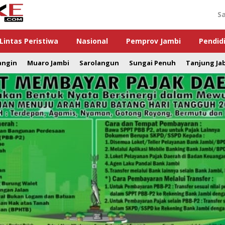
S
Lintas Peristiwa
Nasional
Pemprov Jambi
Pendid
angin
Muaro Jambi
Sarolangun
Sungai Penuh
Tanjung Ja