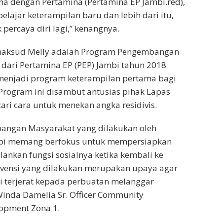
a dengan Pertamina (Pertamina EP Jambi.red),
elajar keterampilan baru dan lebih dari itu,
 percaya diri lagi,” kenangnya.
maksud Melly adalah Program Pengembangan
dari Pertamina EP (PEP) Jambi tahun 2018
menjadi program keterampilan pertama bagi
rogram ini disambut antusias pihak Lapas
ri cara untuk menekan angka residivis.
ngan Masyarakat yang dilakukan oleh
bi memang berfokus untuk mempersiapkan
nkan fungsi sosialnya ketika kembali ke
rvensi yang dilakukan merupakan upaya agar
i terjerat kepada perbuatan melanggar
inda Damelia Sr. Officer Community
opment Zona 1.