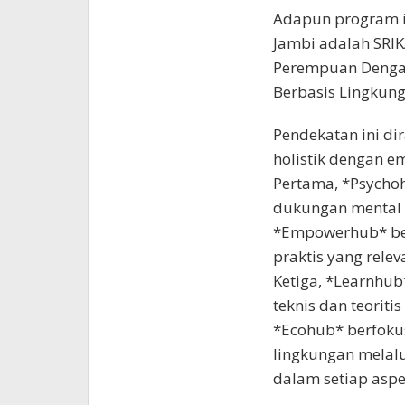
Adapun program i
Jambi adalah SRI
Perempuan Denga
Berbasis Lingkung
Pendekatan ini d
holistik dengan e
Pertama, *Psycho
dukungan mental 
*Empowerhub* ber
praktis yang rele
Ketiga, *Learnhu
teknis dan teorit
*Ecohub* berfok
lingkungan melalu
dalam setiap aspek