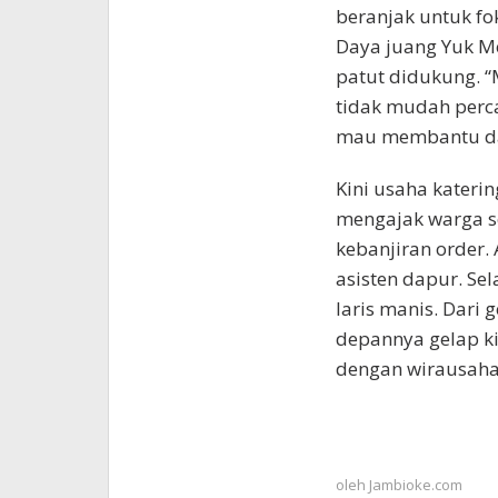
beranjak untuk fok
Daya juang Yuk Me
patut didukung. “M
tidak mudah perca
mau membantu da
Kini usaha katerin
mengajak warga se
kebanjiran order.
asisten dapur. Sel
laris manis. Dari 
depannya gelap ki
dengan wirausaha
oleh
Jambioke.com