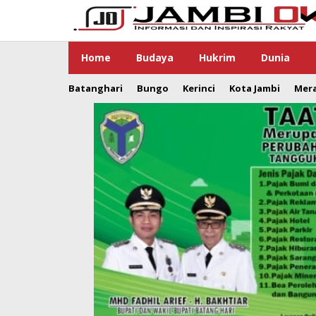
Lewati
ke
konten
Home
Budaya
Hukrim
Dunia
Batanghari
Bungo
Kerinci
Kota Jambi
Mer