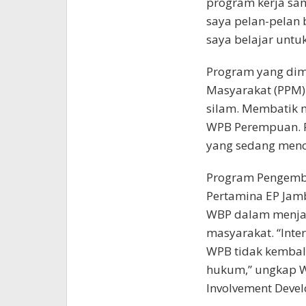
program kerja sam
saya pelan-pelan b
saya belajar untuk
Program yang di
Masyarakat (PPM) 
silam. Membatik 
WPB Perempuan. P
yang sedang menca
Program Pengemba
Pertamina EP Jam
WBP dalam menjala
masyarakat. “Inte
WPB tidak kembal
hukum,” ungkap W
Involvement Devel