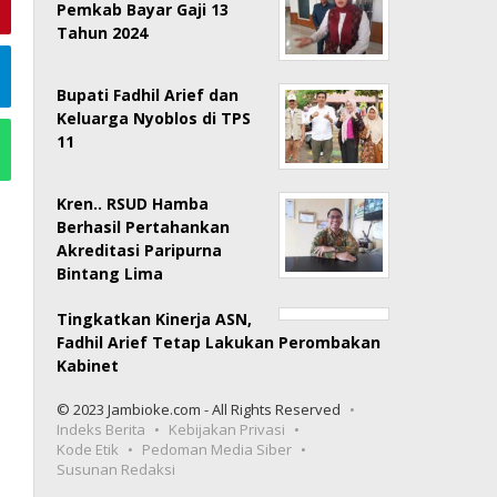
Pemkab Bayar Gaji 13
Tahun 2024
Bupati Fadhil Arief dan
Keluarga Nyoblos di TPS
11
Kren.. RSUD Hamba
Berhasil Pertahankan
Akreditasi Paripurna
Bintang Lima
Tingkatkan Kinerja ASN,
Fadhil Arief Tetap Lakukan Perombakan
Kabinet
© 2023 Jambioke.com - All Rights Reserved
Indeks Berita
Kebijakan Privasi
Kode Etik
Pedoman Media Siber
Susunan Redaksi