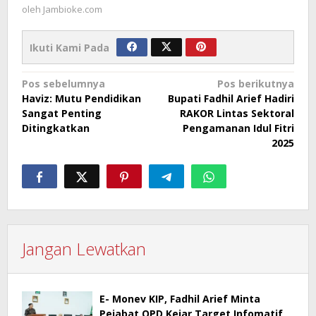
oleh
Jambioke.com
Ikuti Kami Pada
Navigasi
Pos sebelumnya
Pos berikutnya
Haviz: Mutu Pendidikan
Bupati Fadhil Arief Hadiri
pos
Sangat Penting
RAKOR Lintas Sektoral
Ditingkatkan
Pengamanan Idul Fitri
2025
Jangan Lewatkan
E- Monev KIP, Fadhil Arief Minta
Pejabat OPD Kejar Target Infomatif