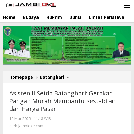
Lewati
ke
konten
Home
Budaya
Hukrim
Dunia
Lintas Peristiwa
N
Homepage
»
Batanghari
»
Asisten
II
Setda
Asisten II Setda Batanghari: Gerakan
Batanghari:
Pangan Murah Membantu Kestabilan
Gerakan
dan Harga Pasar
Pangan
Murah
19 Mar 2025 - 11:18 WIB
oleh
Membantu
Jambioke.com
oleh
Jambioke.com
Kestabilan
dan