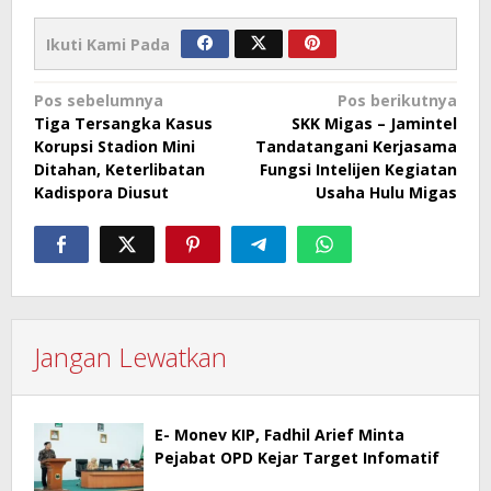
Ikuti Kami Pada
Navigasi
Pos sebelumnya
Pos berikutnya
Tiga Tersangka Kasus
SKK Migas – Jamintel
pos
Korupsi Stadion Mini
Tandatangani Kerjasama
Ditahan, Keterlibatan
Fungsi Intelijen Kegiatan
Kadispora Diusut
Usaha Hulu Migas
Jangan Lewatkan
E- Monev KIP, Fadhil Arief Minta
Pejabat OPD Kejar Target Infomatif