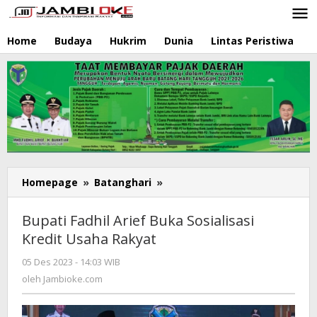
Lewati
ke
konten
Home
Budaya
Hukrim
Dunia
Lintas Peristiwa
N
Homepage
»
Batanghari
»
Bupati
Fadhil
Arief
Bupati Fadhil Arief Buka Sosialisasi
Buka
Kredit Usaha Rakyat
Sosialisasi
Kredit
05 Des 2023 - 14:03 WIB
oleh
Usaha
Jambioke.com
oleh
Jambioke.com
Rakyat